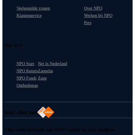
Veelgestelde vragen
Over NPO
Klantenservice
Werken bij NPO
Pers
Ook NPO
NPO Start
Net in Nederland
NPO Kennis
Zappelin
NPO Fonds
Zapp
Ombudsman
hoor alles met
Elke week het beste van NPO Luister in jouw mailbox