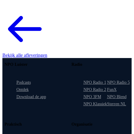
Bekijk alle afleveringen
NPO Luister
Radio
Podcasts
NPO Radio 1
NPO Radio 5
Ontdek
NPO Radio 2
FunX
Download de app
NPO 3FM
NPO Blend
NPO Klassiek
Sterren NL
Praktisch
Organisatie