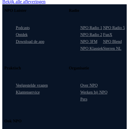
Bekijk alle afleveringen
NPO Luister
Radio
Podcasts
NPO Radio 1
NPO Radio 5
Ontdek
NPO Radio 2
FunX
Download de app
NPO 3FM
NPO Blend
NPO Klassiek
Sterren NL
Praktisch
Organisatie
Veelgestelde vragen
Over NPO
Klantenservice
Werken bij NPO
Pers
Ook NPO