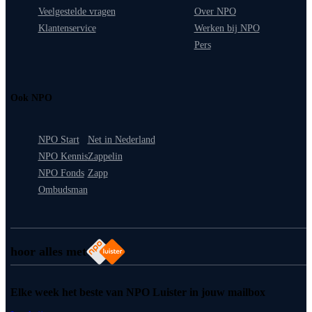
Veelgestelde vragen
Over NPO
Klantenservice
Werken bij NPO
Pers
Ook NPO
NPO Start
Net in Nederland
NPO Kennis
Zappelin
NPO Fonds
Zapp
Ombudsman
hoor alles met
Elke week het beste van NPO Luister in jouw mailbox