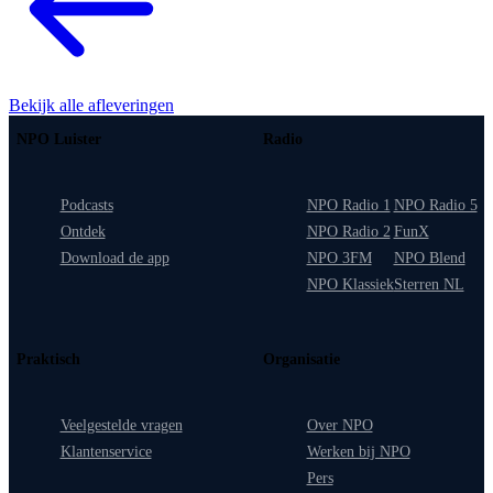
Bekijk alle afleveringen
NPO Luister
Radio
Podcasts
NPO Radio 1
NPO Radio 5
Ontdek
NPO Radio 2
FunX
Download de app
NPO 3FM
NPO Blend
NPO Klassiek
Sterren NL
Praktisch
Organisatie
Veelgestelde vragen
Over NPO
Klantenservice
Werken bij NPO
Pers