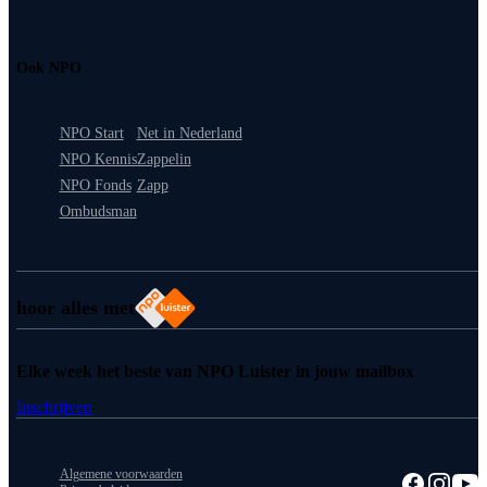
Ook NPO
NPO Start
Net in Nederland
NPO Kennis
Zappelin
NPO Fonds
Zapp
Ombudsman
hoor alles met
Elke week het beste van NPO Luister in jouw mailbox
Inschrijven
Algemene voorwaarden