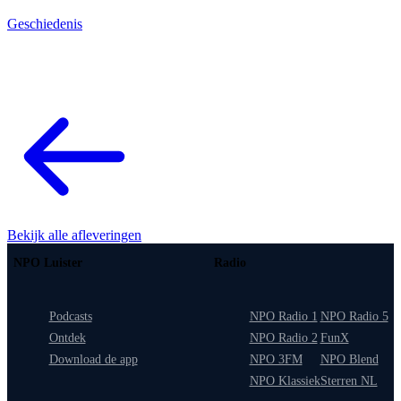
Geschiedenis
Bekijk alle afleveringen
NPO Luister
Radio
Podcasts
NPO Radio 1
NPO Radio 5
Ontdek
NPO Radio 2
FunX
Download de app
NPO 3FM
NPO Blend
NPO Klassiek
Sterren NL