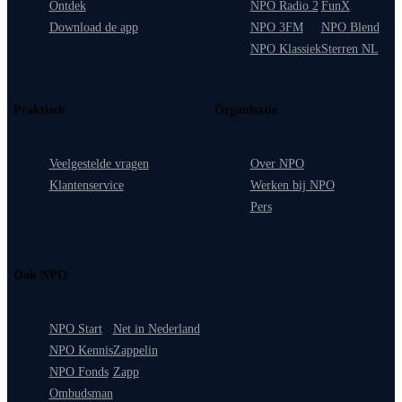
Ontdek
NPO Radio 2
FunX
Download de app
NPO 3FM
NPO Blend
NPO Klassiek
Sterren NL
Praktisch
Organisatie
Veelgestelde vragen
Over NPO
Klantenservice
Werken bij NPO
Pers
Ook NPO
NPO Start
Net in Nederland
NPO Kennis
Zappelin
NPO Fonds
Zapp
Ombudsman