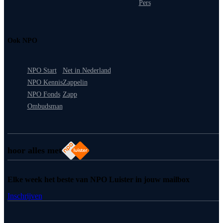
Pers
Ook NPO
NPO Start
Net in Nederland
NPO Kennis
Zappelin
NPO Fonds
Zapp
Ombudsman
hoor alles met
Elke week het beste van NPO Luister in jouw mailbox
Inschrijven