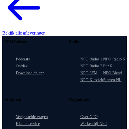
Bekijk alle afleveringen
NPO Luister
Radio
Podcasts
NPO Radio 1
NPO Radio 5
Ontdek
NPO Radio 2
FunX
Download de app
NPO 3FM
NPO Blend
NPO Klassiek
Sterren NL
Praktisch
Organisatie
Veelgestelde vragen
Over NPO
Klantenservice
Werken bij NPO