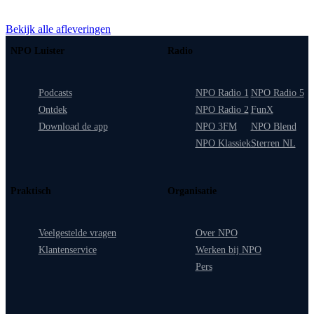
Bekijk alle afleveringen
NPO Luister
Radio
Podcasts
NPO Radio 1
NPO Radio 5
Ontdek
NPO Radio 2
FunX
Download de app
NPO 3FM
NPO Blend
NPO Klassiek
Sterren NL
Praktisch
Organisatie
Veelgestelde vragen
Over NPO
Klantenservice
Werken bij NPO
Pers