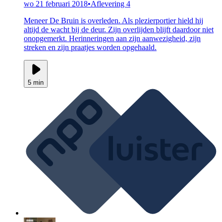
wo 21 februari 2018
•
Aflevering 4
Meneer De Bruin is overleden. Als plezierportier hield hij
altijd de wacht bij de deur. Zijn overlijden blijft daardoor niet
onopgemerkt. Herinneringen aan zijn aanwezigheid, zijn
streken en zijn praatjes worden opgehaald.
5 min