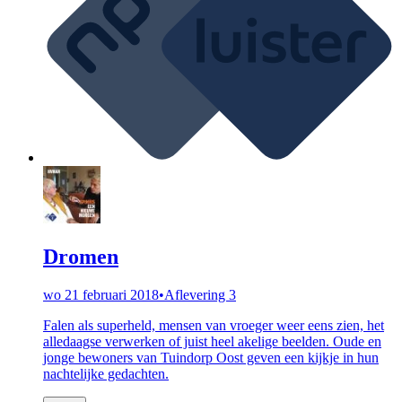
Dromen
wo 21 februari 2018
•
Aflevering 3
Falen als superheld, mensen van vroeger weer eens zien, het
alledaagse verwerken of juist heel akelige beelden. Oude en
jonge bewoners van Tuindorp Oost geven een kijkje in hun
nachtelijke gedachten.