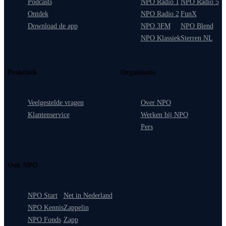
Podcasts
NPO Radio 1
NPO Radio 5
Ontdek
NPO Radio 2
FunX
Download de app
NPO 3FM
NPO Blend
NPO Klassiek
Sterren NL
Praktisch
Organisatie
Veelgestelde vragen
Over NPO
Klantenservice
Werken bij NPO
Pers
Ook NPO
NPO Start
Net in Nederland
NPO Kennis
Zappelin
NPO Fonds
Zapp