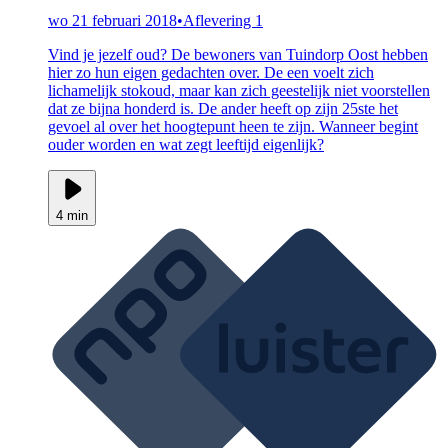
wo 21 februari 2018
•
Aflevering 1
Vind je jezelf oud? De bewoners van Tuindorp Oost hebben
hier zo hun eigen gedachten over. De een voelt zich
lichamelijk stokoud, maar kan zich geestelijk niet voorstellen
dat ze bijna honderd is. De ander heeft op zijn 25ste het
gevoel al over het hoogtepunt heen te zijn. Wanneer begint
ouder worden en wat zegt leeftijd eigenlijk?
4 min