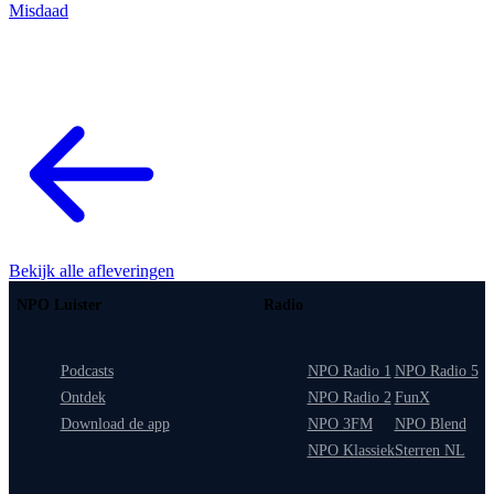
Misdaad
Bekijk alle afleveringen
NPO Luister
Radio
Podcasts
NPO Radio 1
NPO Radio 5
Ontdek
NPO Radio 2
FunX
Download de app
NPO 3FM
NPO Blend
NPO Klassiek
Sterren NL