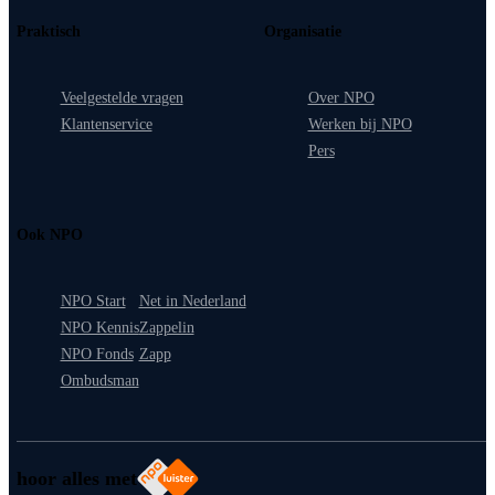
Praktisch
Organisatie
Veelgestelde vragen
Over NPO
Klantenservice
Werken bij NPO
Pers
Ook NPO
NPO Start
Net in Nederland
NPO Kennis
Zappelin
NPO Fonds
Zapp
Ombudsman
hoor alles met