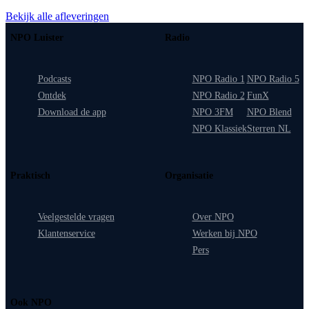
Bekijk alle afleveringen
NPO Luister
Radio
Podcasts
NPO Radio 1
NPO Radio 5
Ontdek
NPO Radio 2
FunX
Download de app
NPO 3FM
NPO Blend
NPO Klassiek
Sterren NL
Praktisch
Organisatie
Veelgestelde vragen
Over NPO
Klantenservice
Werken bij NPO
Pers
Ook NPO