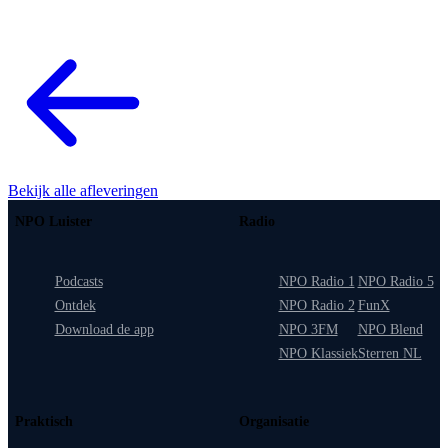
Bekijk alle afleveringen
NPO Luister
Radio
Podcasts
NPO Radio 1
NPO Radio 5
Ontdek
NPO Radio 2
FunX
Download de app
NPO 3FM
NPO Blend
NPO Klassiek
Sterren NL
Praktisch
Organisatie