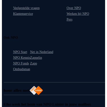
Veelgestelde vragen
Over NPO
Klantenservice
Werken bij NPO
Pers
Ook NPO
NPO Start
Net in Nederland
NPO Kennis
Zappelin
NPO Fonds
Zapp
Ombudsman
hoor alles met
Elke week het beste van NPO Luister in jouw mailbox