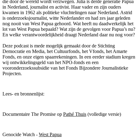
die door de wereld wordt verzwegen. Julia is derde generatie Papua
in Nederland, journalist en activist. Haar vader en zijn ouders
kwamen in 1962 als politieke vluchtelingen naar Nederland. Astrid
is onderzoeksjournalist, witte Nederlander en had zes jaar geleden
nog nooit van West Papua gehoord. Wat heeft nu daadwerkelijk het
lot van West Papua bepaald? Wat zijn de gevolgen voor Papua’s nu?
En welke verantwoordelijkheid draagt Nederland daar nu nog voor?
Deze podcast is mede mogelijk gemaakt door de Stichting
Democratie en Media, het Cultuurfonds, het Vfonds, het Amarte
Fonds, en onze eigen spaarrekeningen. In een eerder stadium kregen
wij ontwikkelingsgeld van het NPO-fonds en een
vooronderzoekssubsidie van het Fonds Bijzondere Journalistieke
Projecten.
Lees- en bronnenlijst:
Documentaire The Promise op
Pathé Thuis
(volledige versie)
Genocide Watch -
West Papua