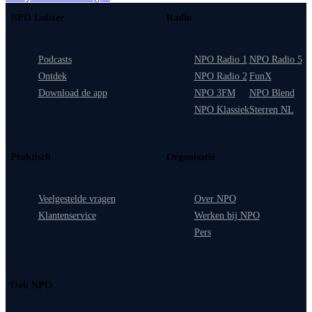
NPO Luister
Radio
Podcasts
NPO Radio 1
NPO Radio 5
Ontdek
NPO Radio 2
FunX
Download de app
NPO 3FM
NPO Blend
NPO Klassiek
Sterren NL
Praktisch
Organisatie
Veelgestelde vragen
Over NPO
Klantenservice
Werken bij NPO
Pers
Ook NPO