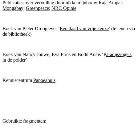
Publicaties over vervuiling door nikkelmijnbouw Raja Ampat:
Mongabay
;
Greenpeace
;
NRC Opinie
Boek van Pieter Drooglever ‘
Een daad van vrije keuze
’ (te lenen via
de bibliotheek)
Boek van Nancy Jouwe, Eva Prins en Bodil Anaïs ‘P
aradijsvogels
in de polder
’
Kenniscentrum
Papoeahuis
Gebruikte fragmenten: