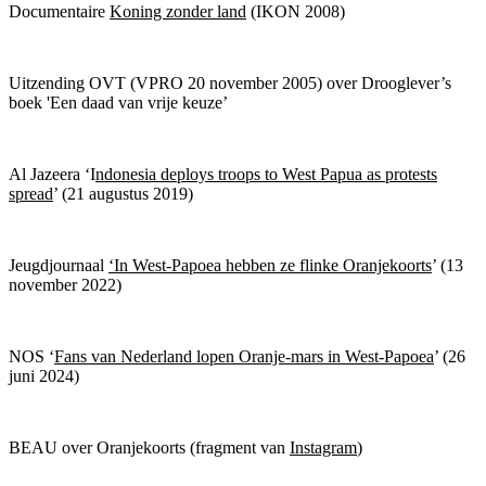
Documentaire
Koning zonder land
(IKON 2008)
Uitzending OVT (VPRO 20 november 2005) over Drooglever’s
boek 'Een daad van vrije keuze’
Al Jazeera ‘I
ndonesia deploys troops to West Papua as protests
spread
’ (21 augustus 2019)
Jeugdjournaal
‘In West-Papoea hebben ze flinke Oranjekoorts
’ (13
november 2022)
NOS ‘
Fans van Nederland lopen Oranje-mars in West-Papoea
’ (26
juni 2024)
BEAU over Oranjekoorts (fragment van
Instagram
)