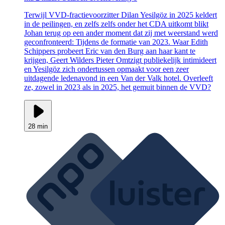
Terwijl VVD-fractievoorzitter Dilan Yesilgöz in 2025 keldert
in de peilingen, en zelfs zelfs onder het CDA uitkomt blikt
Johan terug op een ander moment dat zij met weerstand werd
geconfronteerd: Tijdens de formatie van 2023. Waar Edith
Schippers probeert Eric van den Burg aan haar kant te
krijgen, Geert Wilders Pieter Omtzigt publiekelijk intimideert
en Yesilgöz zich ondertussen opmaakt voor een zeer
uitdagende ledenavond in een Van der Valk hotel. Overleeft
ze, zowel in 2023 als in 2025, het gemuit binnen de VVD?
28 min