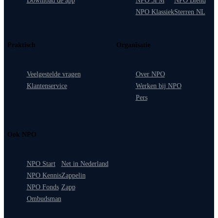
Download de app
NPO 3FM
NPO Blend
NPO Klassiek
Sterren NL
Praktisch
Organisatie
Veelgestelde vragen
Over NPO
Klantenservice
Werken bij NPO
Pers
Ook NPO
NPO Start
Net in Nederland
NPO Kennis
Zappelin
NPO Fonds
Zapp
Ombudsman