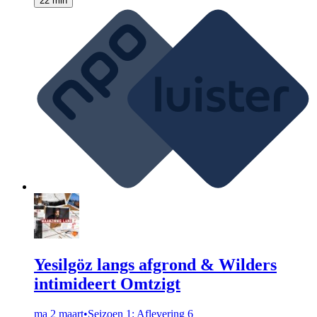
22 min
Yesilgöz langs afgrond & Wilders
intimideert Omtzigt
ma 2 maart
•
Seizoen 1: Aflevering 6