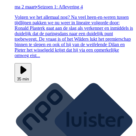
ma 2 maart
•
Seizoen 1: Aflevering 4
Volgen we het allemaal nog? Na veel heen-en-weren tussen
tijdlijnen pakken we nu weer in lineaire volgorde door:
Ronald Plasterk gaat aan de slag als verkenner en inmiddels is
duidelijk dat de paringsdans naar een duidelijk punt
toebeweegt. De vraag is of het Wilders lukt het premierschap
binnen te slepen en ook of hij van de weifelende Dilan en
Pieter het wisselgeld krijgt dat hij via een opmerkelijke
omweg eist...
35 min