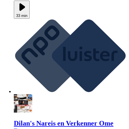
33 min
Dilan's Nareis en Verkenner Ome