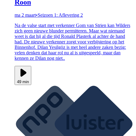
Roon
ma 2 maart
•
Seizoen 1: Aflevering 2
Na de valse start met verkenner Gom van Strien kan Wilders
zich geen nieuwe blunder permitteren. Maar wat niemand
weet is dat hij al die tijd Ronald Plasterk al achter de hand
had. De nieuwe verkenner zorgt voor verbijstering op het
Binnenhof. Dilan Yesilgöz is met heel andere zaken bezig:
velen denken dat haar rol nu al is uitgespeeld, maar dan
kennen ze Dilan nog niet..
49 min