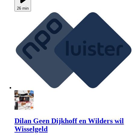
26 min
Dilan Geen Dijkhoff en Wilders wil
Wisselgeld