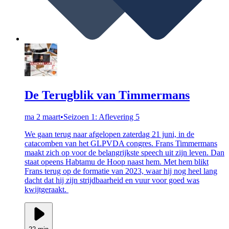
De Terugblik van Timmermans
ma 2 maart
•
Seizoen 1: Aflevering 5
We gaan terug naar afgelopen zaterdag 21 juni, in de
catacomben van het GLPVDA congres. Frans Timmermans
maakt zich op voor de belangrijkste speech uit zijn leven. Dan
staat opeens Habtamu de Hoop naast hem. Met hem blikt
Frans terug op de formatie van 2023, waar hij nog heel lang
dacht dat hij zijn strijdbaarheid en vuur voor goed was
kwijtgeraakt.