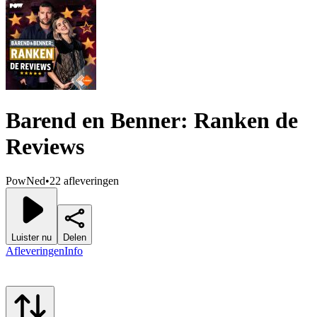
Barend en Benner: Ranken de
Reviews
PowNed
•
22 afleveringen
Luister nu
Delen
Afleveringen
Info