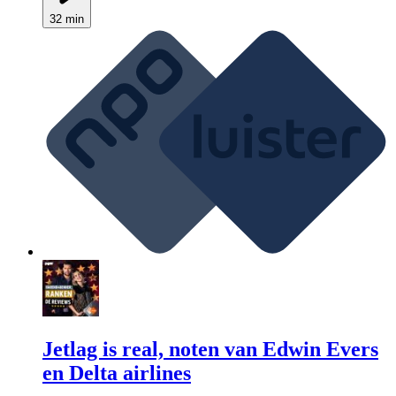
32 min
Jetlag is real, noten van Edwin Evers
en Delta airlines