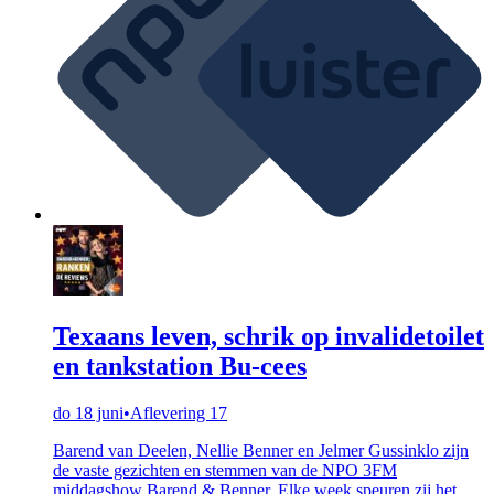
Texaans leven, schrik op invalidetoilet
en tankstation Bu-cees
do 18 juni
•
Aflevering 17
Barend van Deelen, Nellie Benner en Jelmer Gussinklo zijn
de vaste gezichten en stemmen van de NPO 3FM
middagshow Barend & Benner. Elke week speuren zij het