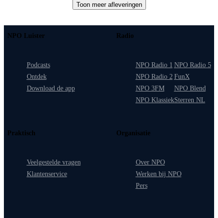
Toon meer afleveringen
NPO Luister
Radio
Podcasts
NPO Radio 1
NPO Radio 5
Ontdek
NPO Radio 2
FunX
Download de app
NPO 3FM
NPO Blend
NPO Klassiek
Sterren NL
Praktisch
Organisatie
Veelgestelde vragen
Over NPO
Klantenservice
Werken bij NPO
Pers