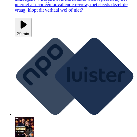
internet af naar één opvallende review, met steeds dezelfde
vraag: klopt dit verhaal wel of niet?
29 min