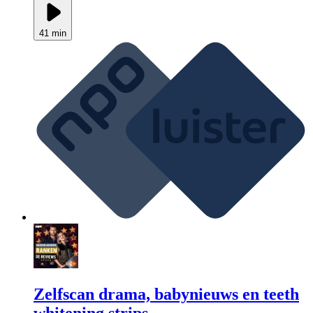
41 min
Zelfscan drama, babynieuws en teeth
whitening strips