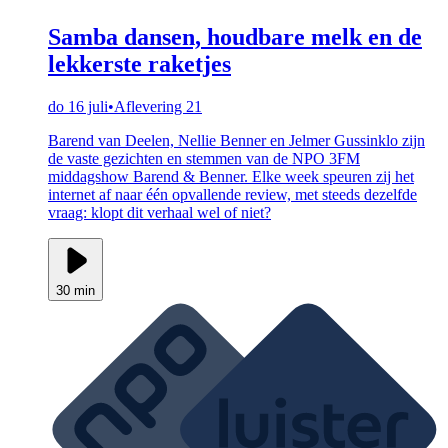
Samba dansen, houdbare melk en de
lekkerste raketjes
do 16 juli
•
Aflevering 21
Barend van Deelen, Nellie Benner en Jelmer Gussinklo zijn
de vaste gezichten en stemmen van de NPO 3FM
middagshow Barend & Benner. Elke week speuren zij het
internet af naar één opvallende review, met steeds dezelfde
vraag: klopt dit verhaal wel of niet?
30 min