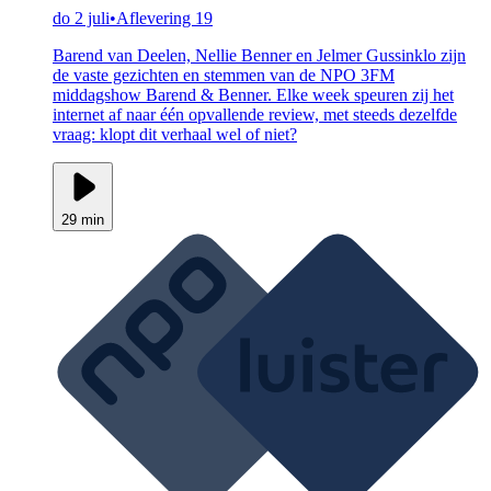
do 2 juli
•
Aflevering 19
Barend van Deelen, Nellie Benner en Jelmer Gussinklo zijn
de vaste gezichten en stemmen van de NPO 3FM
middagshow Barend & Benner. Elke week speuren zij het
internet af naar één opvallende review, met steeds dezelfde
vraag: klopt dit verhaal wel of niet?
29 min