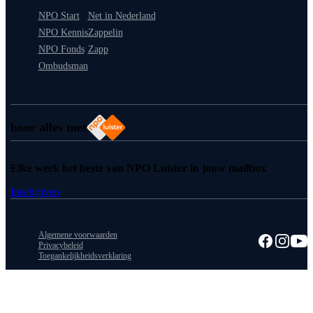
NPO Start
Net in Nederland
NPO Kennis
Zappelin
NPO Fonds
Zapp
Ombudsman
hoor alles met
Elke week het beste van NPO Luister in jouw mailbox
Inschrijven
Algemene voorwaarden
Privacybeleid
Toegankelijkheidsverklaring