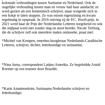
koloniale verhoudingen tussen Suriname en Nederland. Ook de
ongelijke verhouding tussen man en vrouw had haar aandacht; ze
werd gezien als een feministisch schrijver, maar weigerde zich in
een hokje te laten stoppen. Ze was enorm eigenzinnig en kwam
regelmatig in opspraak. In 2016 ontving zij de P.C. Hooft-prijs, in
2021 werd haar de Prijs der Nederlandse Letteren toegekend en ook
die mijlpaal werd niet zonder slag en stoot bereikt. Nicole Terborg,
die de schrijver zelf ook meerdere malen ontmoette, praat met:
*Michiel van Kempen, emeritus-hoogleraar Nederlands-Caraïbische
Letteren, schrijver, dichter, letterkundige en surinamist;
*Nina Jurna, correspondent Latijns-Amerika. Ze begeleidde Astrid
Roemer op een tournee door Brazilië;
*Karin Amatmoekrim, Surinaams-Nederlandse schrijver en
letterkundige;