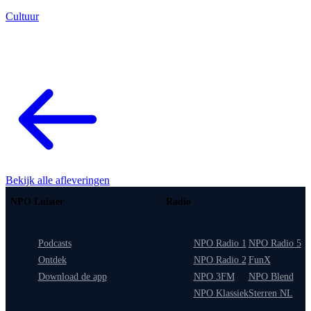
Cultuur
Bekijk alle afleveringen
NPO Luister
Radio
Podcasts
NPO Radio 1
NPO Radio 5
Ontdek
NPO Radio 2
FunX
Download de app
NPO 3FM
NPO Blend
NPO Klassiek
Sterren NL