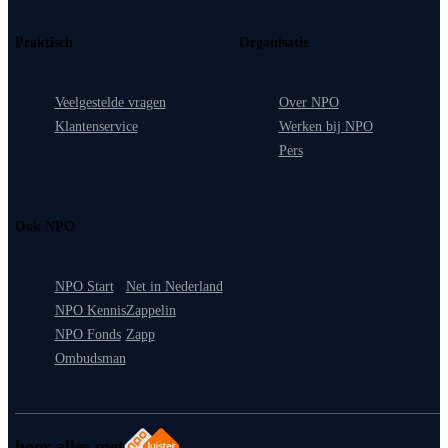
Praktisch
Organisatie
Veelgestelde vragen
Over NPO
Klantenservice
Werken bij NPO
Pers
Ook NPO
NPO Start
Net in Nederland
NPO Kennis
Zappelin
NPO Fonds
Zapp
Ombudsman
hoor alles met