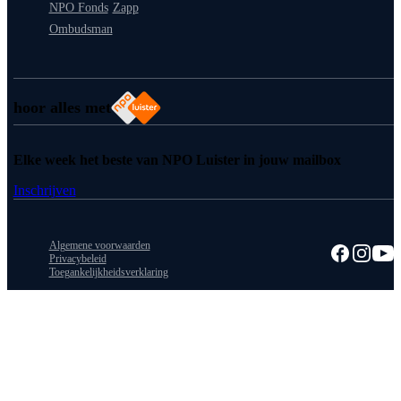
NPO Fonds
Zapp
Ombudsman
hoor alles met
Elke week het beste van NPO Luister in jouw mailbox
Inschrijven
Algemene voorwaarden
Privacybeleid
Toegankelijkheidsverklaring