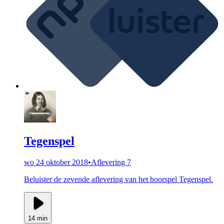
Tegenspel
wo 24 oktober 2018
•
Aflevering 7
Beluister de zevende aflevering van het hoorspel Tegenspel.
14 min