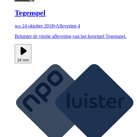
Tegenspel
wo 24 oktober 2018
•
Aflevering 4
Beluister de vierde aflevering van het hoorspel Tegenspel.
14 min