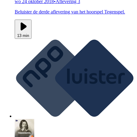
wo 24 oktober 2018
•
Aflevering 3
Beluister de derde aflevering van het hoorspel Tegenspel.
13 min