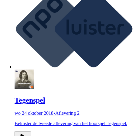
Tegenspel
wo 24 oktober 2018
•
Aflevering 2
Beluister de tweede aflevering van het hoorspel Tegenspel.