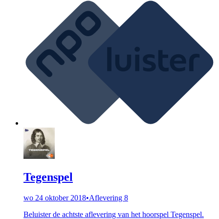
Tegenspel
wo 24 oktober 2018
•
Aflevering 8
Beluister de achtste aflevering van het hoorspel Tegenspel.