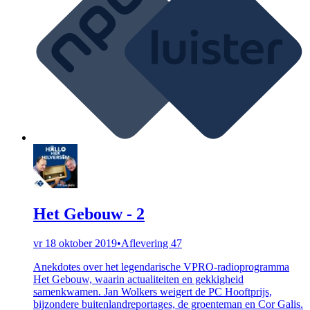
Het Gebouw - 2
vr 18 oktober 2019
•
Aflevering 47
Anekdotes over het legendarische VPRO-radioprogramma
Het Gebouw, waarin actualiteiten en gekkigheid
samenkwamen. Jan Wolkers weigert de PC Hooftprijs,
bijzondere buitenlandreportages, de groenteman en Cor Galis.