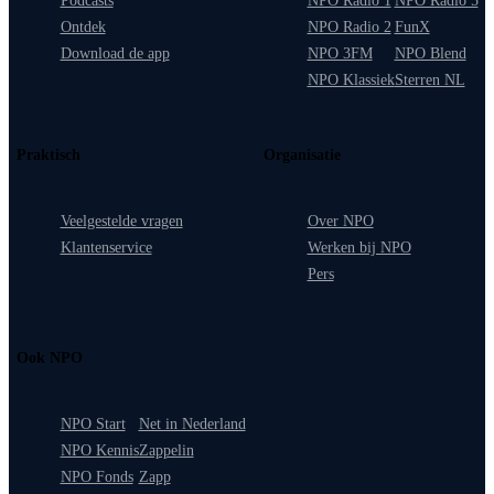
Podcasts
NPO Radio 1
NPO Radio 5
Ontdek
NPO Radio 2
FunX
Download de app
NPO 3FM
NPO Blend
NPO Klassiek
Sterren NL
Praktisch
Organisatie
Veelgestelde vragen
Over NPO
Klantenservice
Werken bij NPO
Pers
Ook NPO
NPO Start
Net in Nederland
NPO Kennis
Zappelin
NPO Fonds
Zapp