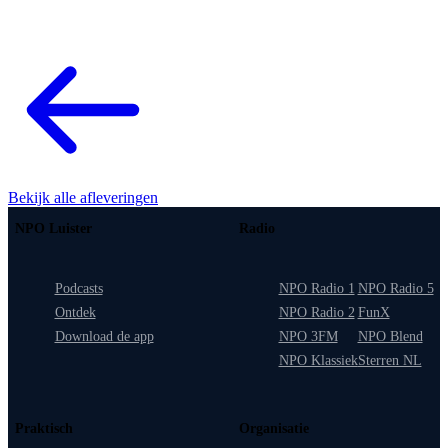
Bekijk alle afleveringen
NPO Luister
Radio
Podcasts
NPO Radio 1
NPO Radio 5
Ontdek
NPO Radio 2
FunX
Download de app
NPO 3FM
NPO Blend
NPO Klassiek
Sterren NL
Praktisch
Organisatie