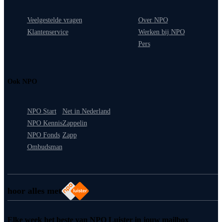
Veelgestelde vragen
Over NPO
Klantenservice
Werken bij NPO
Pers
Ook NPO
NPO Start
Net in Nederland
NPO Kennis
Zappelin
NPO Fonds
Zapp
Ombudsman
hoor alles met
Elke week het beste van NPO Luister in jouw mailbox