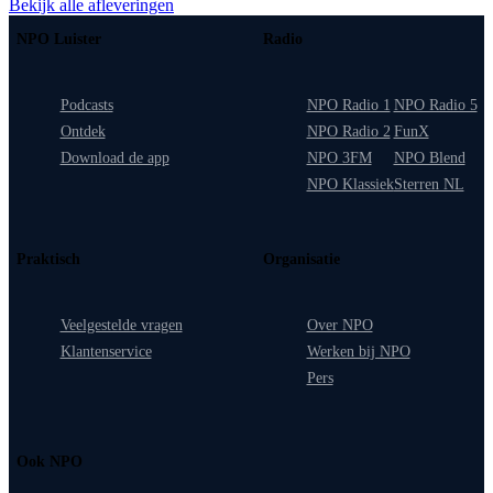
Bekijk alle afleveringen
NPO Luister
Radio
Podcasts
NPO Radio 1
NPO Radio 5
Ontdek
NPO Radio 2
FunX
Download de app
NPO 3FM
NPO Blend
NPO Klassiek
Sterren NL
Praktisch
Organisatie
Veelgestelde vragen
Over NPO
Klantenservice
Werken bij NPO
Pers
Ook NPO