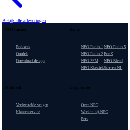
Bekijk alle afleveringen
NPO Luister
Radio
Podcasts
NPO Radio 1
NPO Radio 5
Ontdek
NPO Radio 2
FunX
Download de app
NPO 3FM
NPO Blend
NPO Klassiek
Sterren NL
Praktisch
Organisatie
Veelgestelde vragen
Over NPO
Klantenservice
Werken bij NPO
Pers