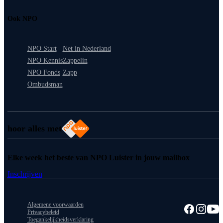
Ook NPO
NPO Start
Net in Nederland
NPO Kennis
Zappelin
NPO Fonds
Zapp
Ombudsman
hoor alles met
Elke week het beste van NPO Luister in jouw mailbox
Inschrijven
Algemene voorwaarden
Privacybeleid
Toegankelijkheidsverklaring