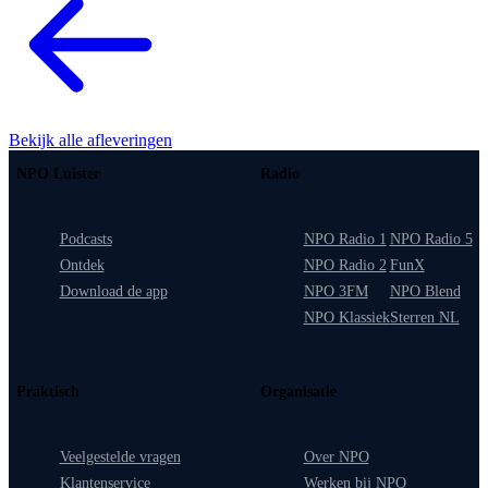
Bekijk alle afleveringen
NPO Luister
Radio
Podcasts
NPO Radio 1
NPO Radio 5
Ontdek
NPO Radio 2
FunX
Download de app
NPO 3FM
NPO Blend
NPO Klassiek
Sterren NL
Praktisch
Organisatie
Veelgestelde vragen
Over NPO
Klantenservice
Werken bij NPO