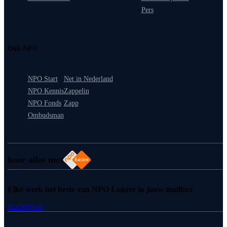
Pers
Ook NPO
NPO Start
Net in Nederland
NPO Kennis
Zappelin
NPO Fonds
Zapp
Ombudsman
hoor alles met
Elke week het beste van NPO Luister in jouw mailbox
Inschrijven