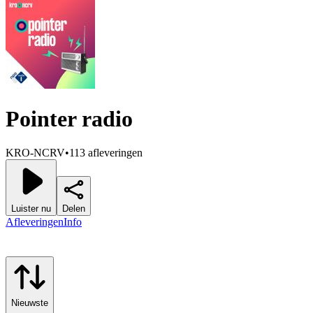
Pointer radio
KRO-NCRV
•
113 afleveringen
Luister nu
Delen
Afleveringen
Info
Nieuwste