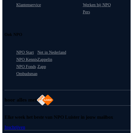
Klantenservice
Werken bij NPO
Pers
Ook NPO
NPO Start
Net in Nederland
NPO Kennis
Zappelin
NPO Fonds
Zapp
Ombudsman
hoor alles met
Elke week het beste van NPO Luister in jouw mailbox
Inschrijven