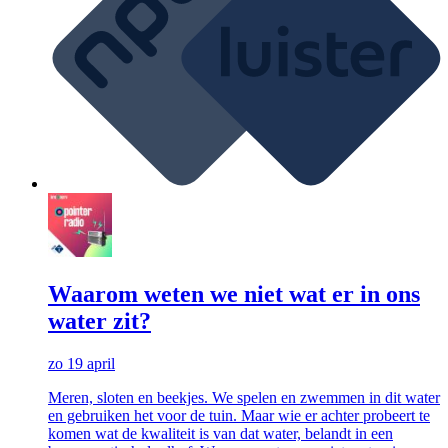
Waarom weten we niet wat er in ons
water zit?
zo 19 april
Meren, sloten en beekjes. We spelen en zwemmen in dit water
en gebruiken het voor de tuin. Maar wie er achter probeert te
komen wat de kwaliteit is van dat water, belandt in een