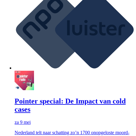
Pointer special: De Impact van cold
cases
za 9 mei
Nederland telt naar schatting zo’n 1700 onopgeloste moord-