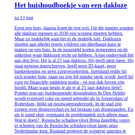
Het huishoudboekje van een dakloze
za 13 juni
Eerst een huis, daarna komt de rest wel. Op die manier zouden
alle dakloze mensen in 2030 een woning moeten hebben.
Maar zo makkelijk gaat het in de praktijk niet. Daklozen
moeten aan allerlei regels voldoen om überhaupt kans te
maken op een huis. In de tussentijd korten gemeenten op de
uitkering waar daklozen recht op hebben. Arjan ondervindt het
aan den lijve. Hij is al 25 jaar dakloos. Hij heeft niets meer. Hij
staat nergens ingeschreven, heeft geen ID-kaart, geen
bankrekening en geen zorgverzekering. Jarenland redde hij
zich zonder hulp, maar nu zijn lijf minder sterk wordt, heeft hij
zorg en financiële middelen nodig - en een dak boven zijn
hoofd. Maar waar begin je als je al 25 jaar dakloos bent?
Pointer pop-up: huishoppende drugsdealers In Den Helder
wordt evenveel coke en speed gebruikt als in Amsterdam of
Rotterdam, blijkt uit rioolwateronderzoek. In de stad zijn
zorgen over drugsoverlast en het bestaan van drugspanden. En
als je pand sluit, verplaatst de problematiek zich alleen maar.
Wat te doen? Russische schaduwvloot Bijna dagelijks varen
er schepen van de Russische schaduwvloot langs onze
Nederlandse kust. Rusland probeert de westerse sancties te