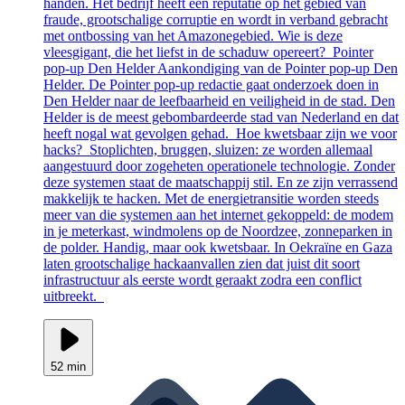
handen. Het bedrijf heeft een reputatie op het gebied van
fraude, grootschalige corruptie en wordt in verband gebracht
met ontbossing van het Amazonegebied. Wie is deze
vleesgigant, die het liefst in de schaduw opereert? Pointer
pop-up Den Helder Aankondiging van de Pointer pop-up Den
Helder. De Pointer pop-up redactie gaat onderzoek doen in
Den Helder naar de leefbaarheid en veiligheid in de stad. Den
Helder is de meest gebombardeerde stad van Nederland en dat
heeft nogal wat gevolgen gehad. Hoe kwetsbaar zijn we voor
hacks? Stoplichten, bruggen, sluizen: ze worden allemaal
aangestuurd door zogeheten operationele technologie. Zonder
deze systemen staat de maatschappij stil. En ze zijn verrassend
makkelijk te hacken. Met de energietransitie worden steeds
meer van die systemen aan het internet gekoppeld: de modem
in je meterkast, windmolens op de Noordzee, zonneparken in
de polder. Handig, maar ook kwetsbaar. In Oekraïne en Gaza
laten grootschalige hackaanvallen zien dat juist dit soort
infrastructuur als eerste wordt geraakt zodra een conflict
uitbreekt.
52 min