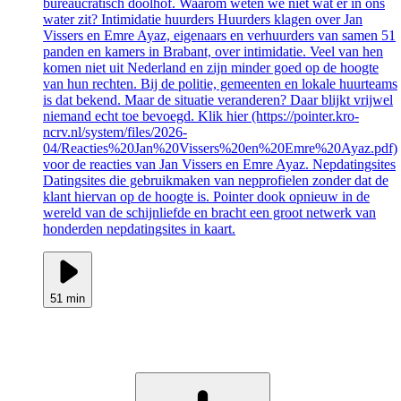
bureaucratisch doolhof. Waarom weten we niet wat er in ons
water zit? Intimidatie huurders Huurders klagen over Jan
Vissers en Emre Ayaz, eigenaars en verhuurders van samen 51
panden en kamers in Brabant, over intimidatie. Veel van hen
komen niet uit Nederland en zijn minder goed op de hoogte
van hun rechten. Bij de politie, gemeenten en lokale huurteams
is dat bekend. Maar de situatie veranderen? Daar blijkt vrijwel
niemand echt toe bevoegd. Klik hier (https://pointer.kro-
ncrv.nl/system/files/2026-
04/Reacties%20Jan%20Vissers%20en%20Emre%20Ayaz.pdf)
voor de reacties van Jan Vissers en Emre Ayaz. Nepdatingsites
Datingsites die gebruikmaken van nepprofielen zonder dat de
klant hiervan op de hoogte is. Pointer dook opnieuw in de
wereld van de schijnliefde en bracht een groot netwerk van
honderden nepdatingsites in kaart.
51 min