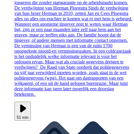
jongeren die zonder startgarantie op de arbeidsmarkt komen.
De verdwijning van Herman Ploegstra Sinds de verdwijning
van hun broer Herman in 2010, zetten Jan en Cees Ploegstra
alles op alles om erachter te komen wat er met hem is gebeurd.
Wanneer een anonieme tipgever zegt te weten waar Herman
ligt, zijn ze een paar maanden later zelf naar hem aan het
graven, maar ze treffen niks aan. De familie hoopt dat de
tipgever, of andere mensen met informatie contact opnemen.
De vermissing van Herman is een van de ruim 1700
onopgeloste moord-en vermissingszaken. In een coldcasezaak
is het onduidelijk welke informatie relevant is voor het
oplossen ervan. Maar wat als cruciale gegevens dreigen te
verdwijnen? De Raad van State oordeelt dat politiegegevens
na vijf jaar verwijderd moeten worden, zoals staat in de wet
politiegegevens (wpg). Het gaat om dagrapporten van een
wijkagent, of een uit de hand gelopen burenruzie. Maar juist
deze informatie kan jaren later mogelijk een doorslag
betekenen.
51 min