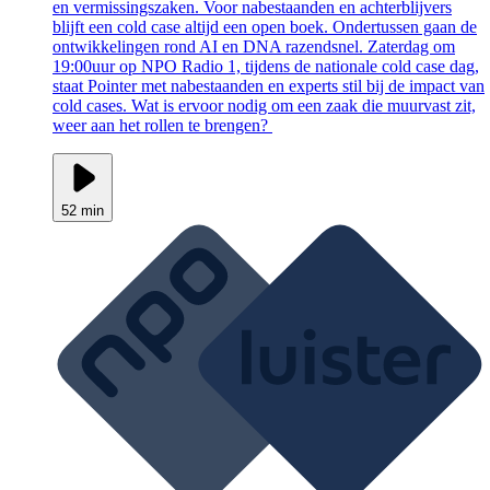
en vermissingszaken. Voor nabestaanden en achterblijvers
blijft een cold case altijd een open boek. Ondertussen gaan de
ontwikkelingen rond AI en DNA razendsnel. Zaterdag om
19:00uur op NPO Radio 1, tijdens de nationale cold case dag,
staat Pointer met nabestaanden en experts stil bij de impact van
cold cases. Wat is ervoor nodig om een zaak die muurvast zit,
weer aan het rollen te brengen?
52 min