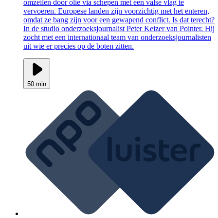
omzeilen door olie via schepen met een valse vlag te
vervoeren. Europese landen zijn voorzichtig met het enteren,
omdat ze bang zijn voor een gewapend conflict. Is dat terecht?
In de studio onderzoeksjournalist Peter Keizer van Pointer. Hij
zocht met een internationaal team van onderzoeksjournalisten
uit wie er precies op de boten zitten.
50 min