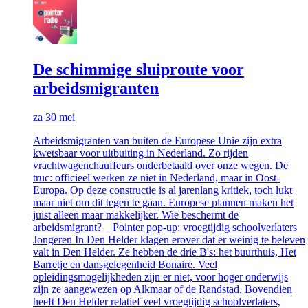
De schimmige sluiproute voor
arbeidsmigranten
za 30 mei
Arbeidsmigranten van buiten de Europese Unie zijn extra
kwetsbaar voor uitbuiting in Nederland. Zo rijden
vrachtwagenchauffeurs onderbetaald over onze wegen. De
truc: officieel werken ze niet in Nederland, maar in Oost-
Europa. Op deze constructie is al jarenlang kritiek, toch lukt
maar niet om dit tegen te gaan. Europese plannen maken het
juist alleen maar makkelijker. Wie beschermt de
arbeidsmigrant? Pointer pop-up: vroegtijdig schoolverlaters
Jongeren In Den Helder klagen erover dat er weinig te beleven
valt in Den Helder. Ze hebben de drie B's: het buurthuis, Het
Barretje en dansgelegenheid Bonaire. Veel
opleidingsmogelijkheden zijn er niet, voor hoger onderwijs
zijn ze aangewezen op Alkmaar of de Randstad. Bovendien
heeft Den Helder relatief veel vroegtijdig schoolverlaters,