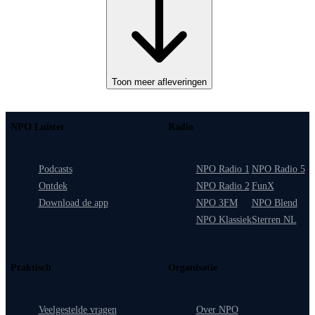
Toon meer afleveringen
NPO Luister
Radio
Podcasts
NPO Radio 1
NPO Radio 5
Ontdek
NPO Radio 2
FunX
Download de app
NPO 3FM
NPO Blend
NPO Klassiek
Sterren NL
Praktisch
Organisatie
Veelgestelde vragen
Over NPO