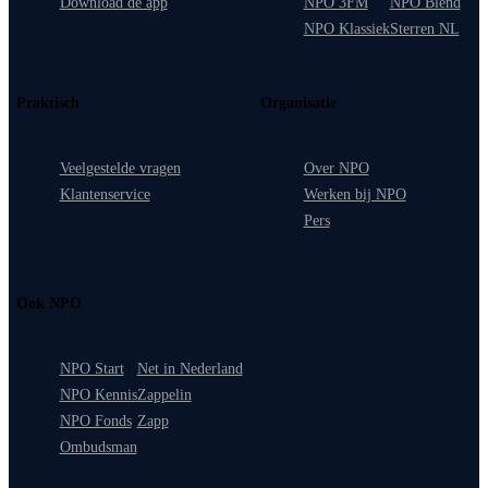
Download de app
NPO 3FM
NPO Blend
NPO Klassiek
Sterren NL
Praktisch
Organisatie
Veelgestelde vragen
Over NPO
Klantenservice
Werken bij NPO
Pers
Ook NPO
NPO Start
Net in Nederland
NPO Kennis
Zappelin
NPO Fonds
Zapp
Ombudsman