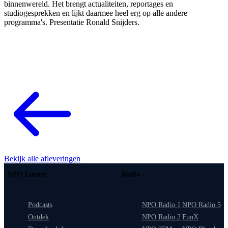
binnenwereld. Het brengt actualiteiten, reportages en
studiogesprekken en lijkt daarmee heel erg op alle andere
programma's. Presentatie Ronald Snijders.
Bekijk alle afleveringen
NPO Luister
Radio
Podcasts
NPO Radio 1
NPO Radio 5
Ontdek
NPO Radio 2
FunX