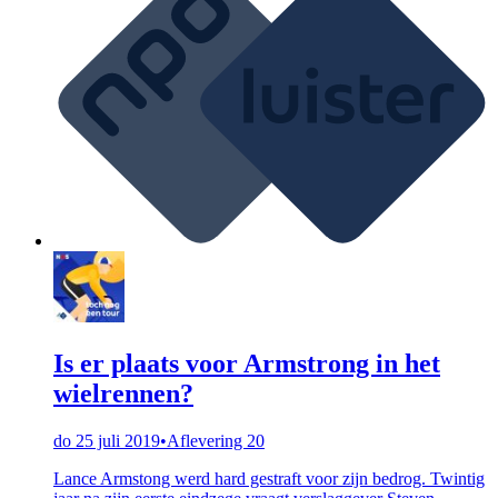
Is er plaats voor Armstrong in het
wielrennen?
do 25 juli 2019
•
Aflevering 20
Lance Armstong werd hard gestraft voor zijn bedrog. Twintig