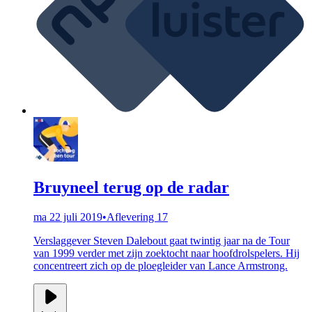
Bruyneel terug op de radar
ma 22 juli 2019
•
Aflevering 17
Verslaggever Steven Dalebout gaat twintig jaar na de Tour
van 1999 verder met zijn zoektocht naar hoofdrolspelers. Hij
concentreert zich op de ploegleider van Lance Armstrong.