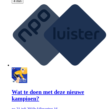
4 min
Wat te doen met deze nieuwe
kampioen?
zo 21 juli 2019
•
Aflevering 16