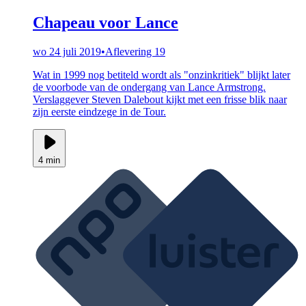
Chapeau voor Lance
wo 24 juli 2019
•
Aflevering 19
Wat in 1999 nog betiteld wordt als "onzinkritiek" blijkt later
de voorbode van de ondergang van Lance Armstrong.
Verslaggever Steven Dalebout kijkt met een frisse blik naar
zijn eerste eindzege in de Tour.
4 min