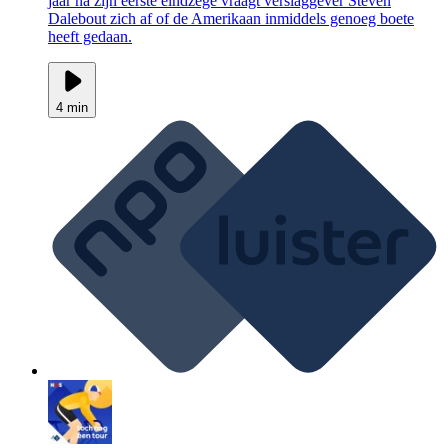
jaar na zijn eerste eindzege vraagt verslaggever Steven
Dalebout zich af of de Amerikaan inmiddels genoeg boete
heeft gedaan.
4 min