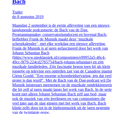
Bach
Trailer
do 8 augustus 2019
Maandag 2 september is de eerste aflevering van een nieuwe,
langlopende podcastserie: de Bach van de Dag.
Programmamaker, conservatoriumdocent en bovenal Bach-
liefhebber Frank de Munnik maakt deze ‘muzikale
scheurkalender’, met elke werkdag een nieuwe aflevering.
Frank de Munnik is al jaren gefascineerd door het werk van
Johann Sebastian Bach
(https://www.npoklassiek.nl/componisten/e99952a5-46c4-
49cc-9f79-224cd2765754/bach-johann-sebastian) en zijn
muzikale familieleden. Zijn fascinatie begon toen hij als klein
jongetje op televisie een optreden zag van de Canadese pianist
Glenn Gould. "Een enorme schoonheidservaring, iets dat veel
groter is dan jezelf". Met de Bach van de Dag-podcast wil De
Munnik luisteraars meenemen op de muzikale ontdekkingsreis
die hij zelf al jaren maakt langs het werk van Bach. In de serie
komt niet alleen Johann Sebastian Bach zelf aan bod, maar
ook de muziek van zijn leerlingen en van componisten die
veel later aan de slag gingen met het werk van Bach. Bach
klinkt zelfs door tot in de hiphopmuziek uit de jaren negentig
van de twintigste eeuw.