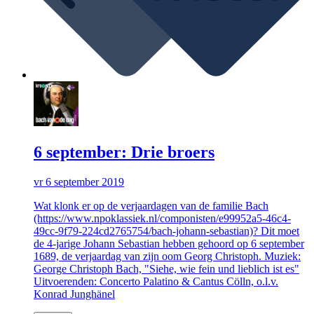
6 september: Drie broers
vr 6 september 2019
Wat klonk er op de verjaardagen van de familie Bach
(https://www.npoklassiek.nl/componisten/e99952a5-46c4-
49cc-9f79-224cd2765754/bach-johann-sebastian)? Dit moet
de 4-jarige Johann Sebastian hebben gehoord op 6 september
1689, de verjaardag van zijn oom Georg Christoph. Muziek:
George Christoph Bach, "Siehe, wie fein und lieblich ist es"
Uitvoerenden: Concerto Palatino & Cantus Cölln, o.l.v.
Konrad Junghänel