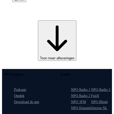
Toon meer afleveringen
NPO Luister
Radio
Podcasts
NPO Radio 1
NPO Radio 5
Ontdek
NPO Radio 2
FunX
Download de app
NPO 3FM
NPO Blend
NPO Klassiek
Sterren NL