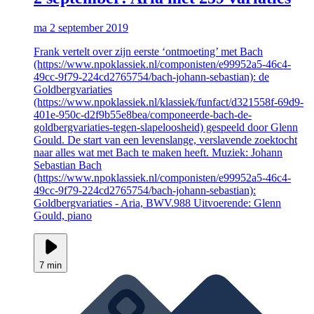
ma 2 september 2019
Frank vertelt over zijn eerste ‘ontmoeting’ met Bach
(https://www.npoklassiek.nl/componisten/e99952a5-46c4-
49cc-9f79-224cd2765754/bach-johann-sebastian): de
Goldbergvariaties
(https://www.npoklassiek.nl/klassiek/funfact/d321558f-69d9-
401e-950c-d2f9b55e8bea/componeerde-bach-de-
goldbergvariaties-tegen-slapeloosheid) gespeeld door Glenn
Gould. De start van een levenslange, verslavende zoektocht
naar alles wat met Bach te maken heeft. Muziek: Johann
Sebastian Bach
(https://www.npoklassiek.nl/componisten/e99952a5-46c4-
49cc-9f79-224cd2765754/bach-johann-sebastian):
Goldbergvariaties - Aria, BWV.988 Uitvoerende: Glenn
Gould, piano
7 min