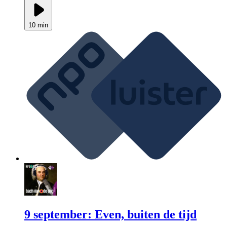
10 min
9 september: Even, buiten de tijd