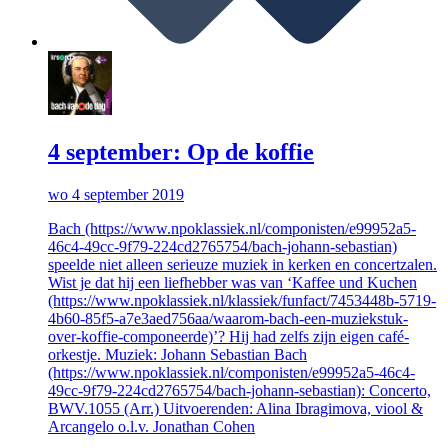
4 september: Op de koffie
wo 4 september 2019
Bach (https://www.npoklassiek.nl/componisten/e99952a5-
46c4-49cc-9f79-224cd2765754/bach-johann-sebastian)
speelde niet alleen serieuze muziek in kerken en concertzalen.
Wist je dat hij een liefhebber was van ‘Kaffee und Kuchen
(https://www.npoklassiek.nl/klassiek/funfact/7453448b-5719-
4b60-85f5-a7e3aed756aa/waarom-bach-een-muziekstuk-
over-koffie-componeerde)’? Hij had zelfs zijn eigen café-
orkestje. Muziek: Johann Sebastian Bach
(https://www.npoklassiek.nl/componisten/e99952a5-46c4-
49cc-9f79-224cd2765754/bach-johann-sebastian): Concerto,
BWV.1055 (Arr.) Uitvoerenden: Alina Ibragimova, viool &
Arcangelo o.l.v. Jonathan Cohen