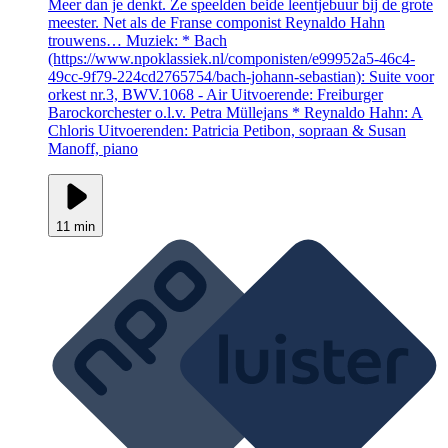
Meer dan je denkt. Ze speelden beide leentjebuur bij de grote
meester. Net als de Franse componist Reynaldo Hahn
trouwens… Muziek: * Bach
(https://www.npoklassiek.nl/componisten/e99952a5-46c4-
49cc-9f79-224cd2765754/bach-johann-sebastian): Suite voor
orkest nr.3, BWV.1068 - Air Uitvoerende: Freiburger
Barockorchester o.l.v. Petra Müllejans * Reynaldo Hahn: A
Chloris Uitvoerenden: Patricia Petibon, sopraan & Susan
Manoff, piano
11 min