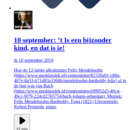
10 september: ’t Is een bijzonder
kind, en dat is ie!
di 10 september 2019
Hoe de 12-jarige alleskunner Felix Mendelssohn
(https://www.npoklassiek.nl/componisten/82330a01-c88a-
487e-8a33-671d83a3368b/mendelssohn-bartholdy-felix) al in
de ban was van Bach
(https://www.npoklassiek.nl/componisten/e99952a5-46c4-
49cc-9f79-224cd2765754/bach-johann-sebastian). Muziek:
Felix Mendelssohn-Bartholdy: Fuga (1821) Uitvoerende:
Robert Prosseda, piano
12 min