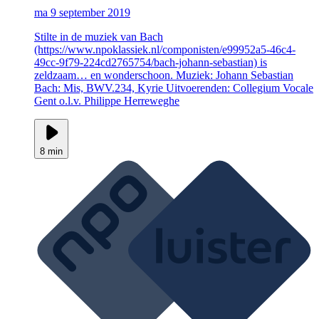
ma 9 september 2019
Stilte in de muziek van Bach
(https://www.npoklassiek.nl/componisten/e99952a5-46c4-
49cc-9f79-224cd2765754/bach-johann-sebastian) is
zeldzaam… en wonderschoon. Muziek: Johann Sebastian
Bach: Mis, BWV.234, Kyrie Uitvoerenden: Collegium Vocale
Gent o.l.v. Philippe Herreweghe
8 min