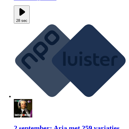
28 sec
2 september: Aria met 259 variaties