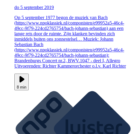
do 5 september 2019
Op 5 september 1977 begon de muziek van Bach
(https://www.npoklassiek.nl/componisten/e99952a5-46c4-
49cc-9f79-224cd2765754/bach-johann-sebastian) aan een
lange reis door de ruimte. Zijn klanken bevinden zich
inmiddels buiten ons zonnestelsel… Muziek: Johann
Sebastian Bach
(https://www.npoklassiek.nl/componisten/e99952a5-46c4-
49cc-9f79-224cd2765754/bach-johann-sebastian):
Brandenburgs Concert nr.2, BWV.1047 - deel I, Allegro
Uitvoerenden: Richter Kammerorchester o.l.v. Karl Richter
8 min