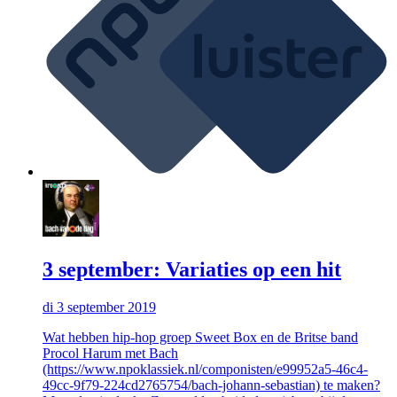
3 september: Variaties op een hit
di 3 september 2019
Wat hebben hip-hop groep Sweet Box en de Britse band
Procol Harum met Bach
(https://www.npoklassiek.nl/componisten/e99952a5-46c4-
49cc-9f79-224cd2765754/bach-johann-sebastian) te maken?