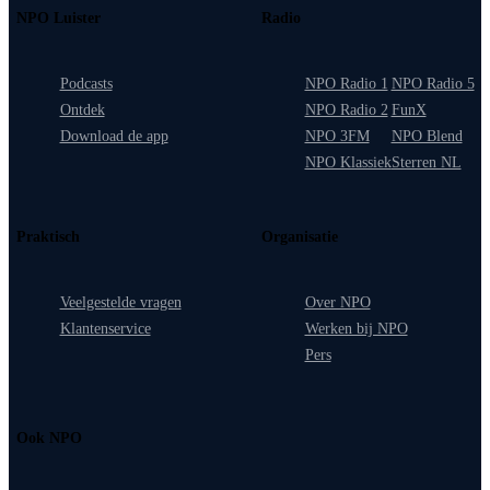
NPO Luister
Radio
Podcasts
NPO Radio 1
NPO Radio 5
Ontdek
NPO Radio 2
FunX
Download de app
NPO 3FM
NPO Blend
NPO Klassiek
Sterren NL
Praktisch
Organisatie
Veelgestelde vragen
Over NPO
Klantenservice
Werken bij NPO
Pers
Ook NPO