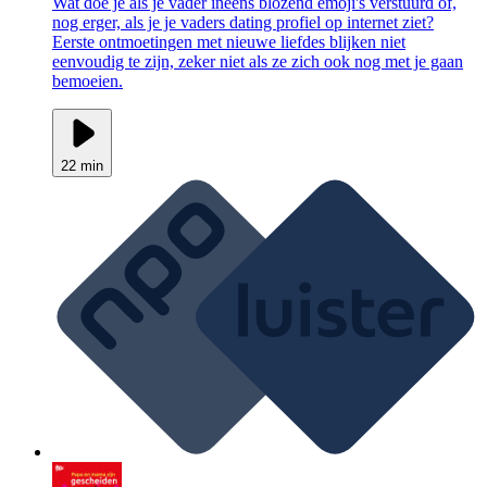
Wat doe je als je vader ineens blozend emoji's verstuurd of,
nog erger, als je je vaders dating profiel op internet ziet?
Eerste ontmoetingen met nieuwe liefdes blijken niet
eenvoudig te zijn, zeker niet als ze zich ook nog met je gaan
bemoeien.
22 min