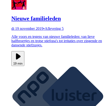
Nieuwe familieleden
di 19 november 2019
•
Aflevering 5
Alle voors en tegens van nieuwe familieleden: van lieve
halfbroertjes en trotse stiefopa's tot irritaties over zingende en
dansende stiefzusjes.
19 min