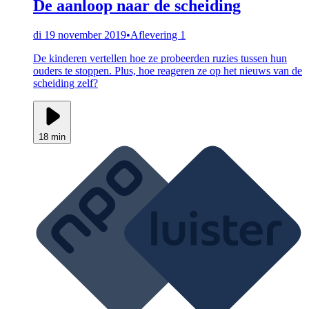
De aanloop naar de scheiding
di 19 november 2019
•
Aflevering 1
De kinderen vertellen hoe ze probeerden ruzies tussen hun
ouders te stoppen. Plus, hoe reageren ze op het nieuws van de
scheiding zelf?
18 min