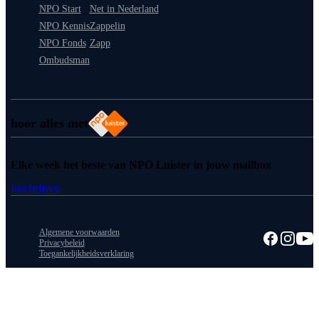
NPO Start
Net in Nederland
NPO Kennis
Zappelin
NPO Fonds
Zapp
Ombudsman
hoor alles met
Elke week het beste van NPO Luister in jouw mailbox
Inschrijven
Algemene voorwaarden
Privacybeleid
Toegankelijkheidsverklaring