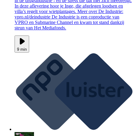
in de drugsindustrie - en de stress die dat met zich meebrengt.
In deze aflevering hoor je Inge, die afgelegen loodsen en
villa’s regelt voor wietplantages. Meer over De Industrie:
vpro.nl/deindustrie De Industrie is een coproductie van
VPRO en Submarine Channel en kwam tot stand dankzij
steun van Het Mediafonds.
9 min