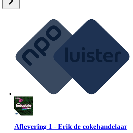
Aflevering 1 - Erik de cokehandelaar