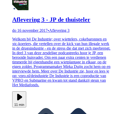
Aflevering 3 - JP de thuisteler
do 16 november 2017
•
Aflevering 3
Welkom bij De Industrie; over wiettelers, cokebaronnen en
xtc-koeriers, die vertellen over de kick van hun illegale werk
in de drugsindustrie - en de stress die dat met zich meebrengt.
In deel 3 van deze zesdelige podcastreeks hoor je JP, een
berooide huisvader. Om een paar extra centen te verdienen
timmerde hij eigenhandig een wietplantage in elkaar, op de
eigen zolder. Programmamaker Mirka Duijn zocht hem op en
interviewde hem. Meer over De Industrie zie, hoor en lees je
op: vpro.nl/deindustrie De Industrie is een coproductie van
VPRO en Submarine en kwam tot stand dankzij steun van
Het Mediafonds.
11 min