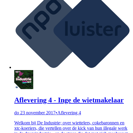
Aflevering 4 - Inge de wietmakelaar
do 23 november 2017
•
Aflevering 4
Welkom bij De Industrie; over wiettelers, cokebaronnen en
xtc-koeriers, die vertellen over de kick van hun illegale werk