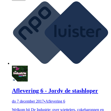
Aflevering 6 - Jordy de stashloper
do 7 december 2017
•
Aflevering 6
Welkom bij De Industrie; over wiettelers, cokebaronnen en