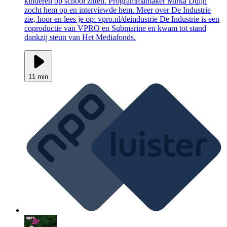
kinderen op school zitten. Programmamaker Mirka Duijn
zocht hem op en interviewde hem. Meer over De Industrie
zie, hoor en lees je op: vpro.nl/deindustrie De Industrie is een
coproductie van VPRO en Submarine en kwam tot stand
dankzij steun van Het Mediafonds.
11 min