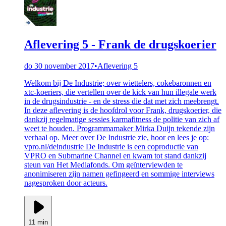
Aflevering 5 - Frank de drugskoerier
do 30 november 2017
•
Aflevering 5
Welkom bij De Industrie; over wiettelers, cokebaronnen en
xtc-koeriers, die vertellen over de kick van hun illegale werk
in de drugsindustrie - en de stress die dat met zich meebrengt.
In deze aflevering is de hoofdrol voor Frank, drugskoerier, die
dankzij regelmatige sessies karmafitness de politie van zich af
weet te houden. Programmamaker Mirka Duijn tekende zijn
verhaal op. Meer over De Industrie zie, hoor en lees je op:
vpro.nl/deindustrie De Industrie is een coproductie van
VPRO en Submarine Channel en kwam tot stand dankzij
steun van Het Mediafonds. Om geïnterviewden te
anonimiseren zijn namen gefingeerd en sommige interviews
nagesproken door acteurs.
11 min