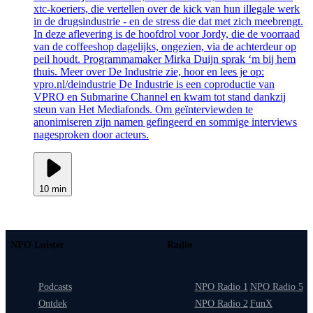
xtc-koeriers, die vertellen over de kick van hun illegale werk
in de drugsindustrie - en de stress die dat met zich meebrengt.
In deze aflevering is de hoofdrol voor Jordy, die de voorraad
van de coffeeshop dagelijks, ongezien, via de achterdeur op
peil houdt. Programmamaker Mirka Duijn sprak ‘m bij hem
thuis. Meer over De Industrie zie, hoor en lees je op:
vpro.nl/deindustrie De Industrie is een coproductie van
VPRO en Submarine Channel en kwam tot stand dankzij
steun van Het Mediafonds. Om geïnterviewden te
anonimiseren zijn namen gefingeerd en sommige interviews
nagesproken door acteurs.
10 min
NPO Luister
Radio
Podcasts
NPO Radio 1
NPO Radio 5
Ontdek
NPO Radio 2
FunX