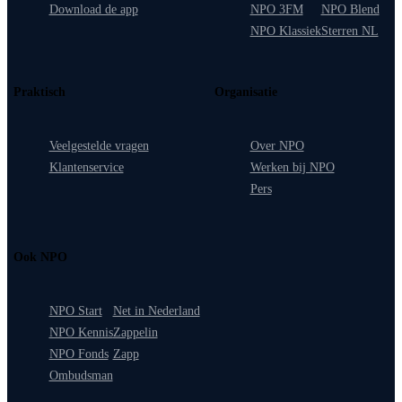
Download de app
NPO 3FM
NPO Blend
NPO Klassiek
Sterren NL
Praktisch
Organisatie
Veelgestelde vragen
Over NPO
Klantenservice
Werken bij NPO
Pers
Ook NPO
NPO Start
Net in Nederland
NPO Kennis
Zappelin
NPO Fonds
Zapp
Ombudsman