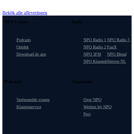
Bekijk alle afleveringen
NPO Luister
Radio
Podcasts
NPO Radio 1
NPO Radio 5
Ontdek
NPO Radio 2
FunX
Download de app
NPO 3FM
NPO Blend
NPO Klassiek
Sterren NL
Praktisch
Organisatie
Veelgestelde vragen
Over NPO
Klantenservice
Werken bij NPO
Pers