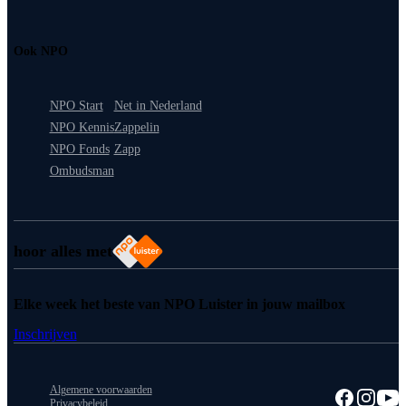
Ook NPO
NPO Start
Net in Nederland
NPO Kennis
Zappelin
NPO Fonds
Zapp
Ombudsman
hoor alles met
Elke week het beste van NPO Luister in jouw mailbox
Inschrijven
Algemene voorwaarden
Privacybeleid