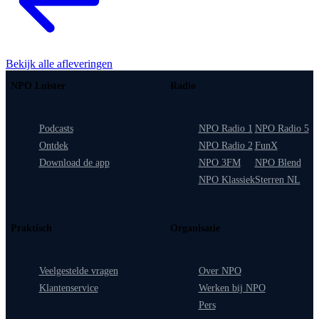
Bekijk alle afleveringen
NPO Luister
Radio
Podcasts
NPO Radio 1
NPO Radio 5
Ontdek
NPO Radio 2
FunX
Download de app
NPO 3FM
NPO Blend
NPO Klassiek
Sterren NL
Praktisch
Organisatie
Veelgestelde vragen
Over NPO
Klantenservice
Werken bij NPO
Pers