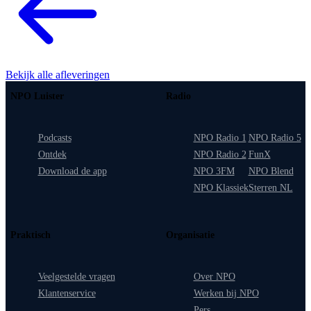
Bekijk alle afleveringen
NPO Luister
Radio
Podcasts
NPO Radio 1
NPO Radio 5
Ontdek
NPO Radio 2
FunX
Download de app
NPO 3FM
NPO Blend
NPO Klassiek
Sterren NL
Praktisch
Organisatie
Veelgestelde vragen
Over NPO
Klantenservice
Werken bij NPO
Pers