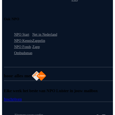
Ook NPO
NPO Start
Net in Nederland
NPO Kennis
Zappelin
NPO Fonds
Zapp
Ombudsman
hoor alles met
Elke week het beste van NPO Luister in jouw mailbox
Inschrijven