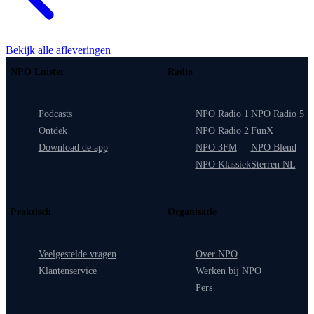
Bekijk alle afleveringen
NPO Luister
Radio
Podcasts
NPO Radio 1
NPO Radio 5
Ontdek
NPO Radio 2
FunX
Download de app
NPO 3FM
NPO Blend
NPO Klassiek
Sterren NL
Praktisch
Organisatie
Veelgestelde vragen
Over NPO
Klantenservice
Werken bij NPO
Pers