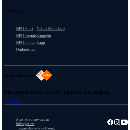
Ook NPO
NPO Start
Net in Nederland
NPO Kennis
Zappelin
NPO Fonds
Zapp
Ombudsman
hoor alles met
Elke week het beste van NPO Luister in jouw mailbox
Inschrijven
Algemene voorwaarden
Privacybeleid
Toegankelijkheidsverklaring