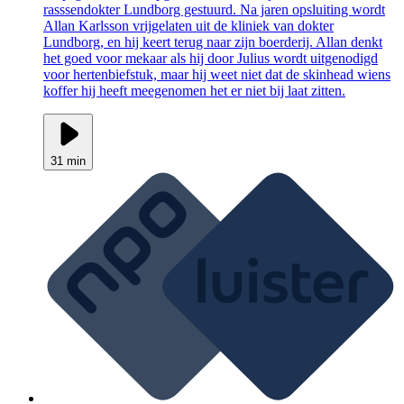
rasssendokter Lundborg gestuurd. Na jaren opsluiting wordt
Allan Karlsson vrijgelaten uit de kliniek van dokter
Lundborg, en hij keert terug naar zijn boerderij. Allan denkt
het goed voor mekaar als hij door Julius wordt uitgenodigd
voor hertenbiefstuk, maar hij weet niet dat de skinhead wiens
koffer hij heeft meegenomen het er niet bij laat zitten.
31 min