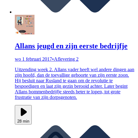
Allans jeugd en zijn eerste bedrijfje
wo 1 februari 2017
•
Aflevering 2
Uitzending week 2. Allans vader heeft wel andere dingen aan
zijn hoofd, dan de toevallige geboorte van zijn eerste zoon.
Hij besluit naar Rusland te gaan om de revolutie te
bespoedigen en laat zijn gezin berooid achter. Later begint
Allans bommenbedrijfje steeds beter te lopen, tot grote
frustratie van zijn dorpsgenoten.
28 min