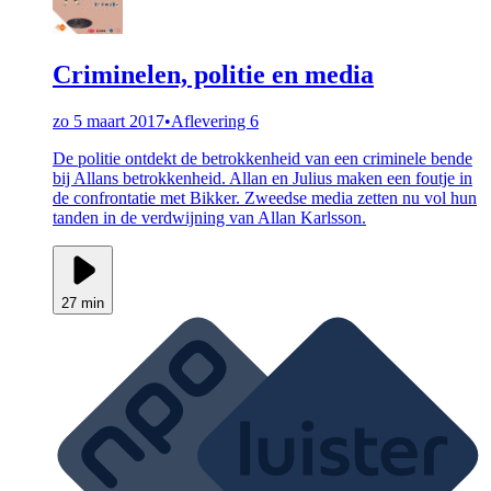
Criminelen, politie en media
zo 5 maart 2017
•
Aflevering 6
De politie ontdekt de betrokkenheid van een criminele bende
bij Allans betrokkenheid. Allan en Julius maken een foutje in
de confrontatie met Bikker. Zweedse media zetten nu vol hun
tanden in de verdwijning van Allan Karlsson.
27 min