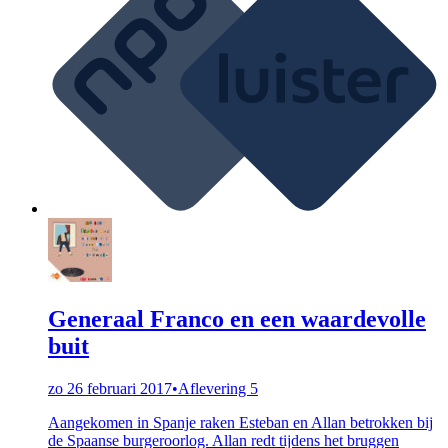
Generaal Franco en een waardevolle
buit
zo 26 februari 2017
•
Aflevering 5
Aangekomen in Spanje raken Esteban en Allan betrokken bij
de Spaanse burgeroorlog. Allan redt tijdens het bruggen