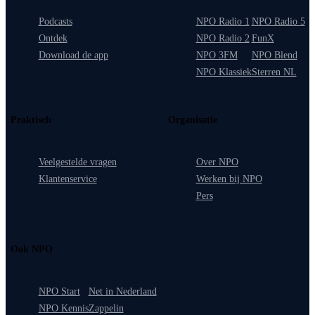
Podcasts
NPO Radio 1
NPO Radio 5
Ontdek
NPO Radio 2
FunX
Download de app
NPO 3FM
NPO Blend
NPO Klassiek
Sterren NL
Praktisch
Organisatie
Veelgestelde vragen
Over NPO
Klantenservice
Werken bij NPO
Pers
Ook NPO
NPO Start
Net in Nederland
NPO Kennis
Zappelin