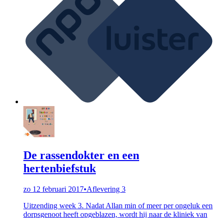
De rassendokter en een
hertenbiefstuk
zo 12 februari 2017
•
Aflevering 3
Uitzending week 3. Nadat Allan min of meer per ongeluk een
dorpsgenoot heeft opgeblazen, wordt hij naar de kliniek van