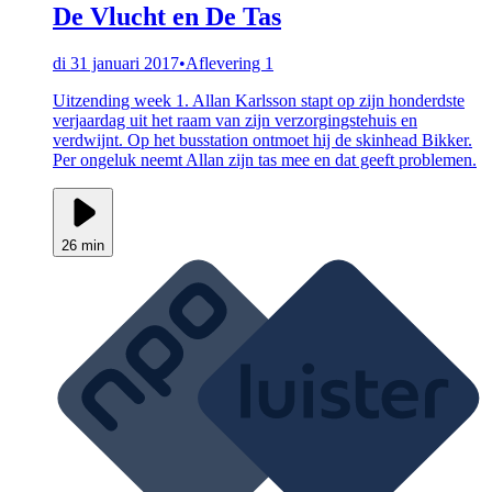
De Vlucht en De Tas
di 31 januari 2017
•
Aflevering 1
Uitzending week 1. Allan Karlsson stapt op zijn honderdste
verjaardag uit het raam van zijn verzorgingstehuis en
verdwijnt. Op het busstation ontmoet hij de skinhead Bikker.
Per ongeluk neemt Allan zijn tas mee en dat geeft problemen.
26 min