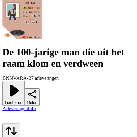
De 100-jarige man die uit het
raam klom en verdween
BNNVARA
•
27 afleveringen
Luister nu
Delen
Afleveringen
Info