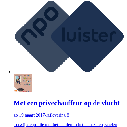
Met een privéchauffeur op de vlucht
zo 19 maart 2017
•
Aflevering 8
Terwijl de politie met het handen in het haar zitten, voelen