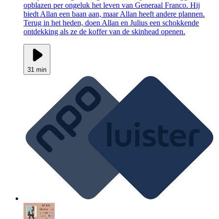
opblazen per ongeluk het leven van Generaal Franco. Hij
biedt Allan een baan aan, maar Allan heeft andere plannen.
Terug in het heden, doen Allan en Julius een schokkende
ontdekking als ze de koffer van de skinhead openen.
31 min