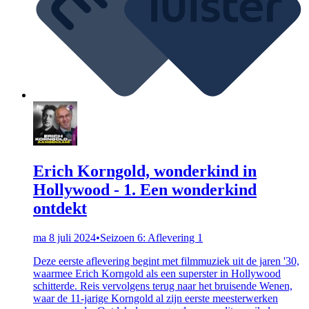
Erich Korngold, wonderkind in
Hollywood - 1. Een wonderkind
ontdekt
ma 8 juli 2024
•
Seizoen 6: Aflevering 1
Deze eerste aflevering begint met filmmuziek uit de jaren '30,
waarmee Erich Korngold als een superster in Hollywood
schitterde. Reis vervolgens terug naar het bruisende Wenen,
waar de 11-jarige Korngold al zijn eerste meesterwerken