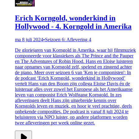
Erich Korngold, wonderkind in
Hollywood - 4. Korngold in Amerika
ma 8 juli 2024
•
Seizoen 6: Aflevering 4
De gloriejaren van Korngold in Amerika, waar hij filmmuziek
componeerde voor klassiekers als The Prince and the Pauper
en The Adventures of Robin Hood. Hans en Eloise luisteren
naar opnames van Korngold zelf, spelend en zingend achter
de piano. Meer over seizoen 6 van 'Ken je componisten': In
de podcast ‘Erich Korngold, wonderkind in Hollywood’
vertelt Hans van den Boom zijn collega Eloise Davis én de
luisteraar alles over zowel het Europese als het Amerikaanse
leven van componist Erich Wolfgang Korngold. In zes
afleveringen deelt Hans zijn uitgebreide kennis over
Korngolds leven en muziek, en hoor je veel prachtige, deels
onbekende composities. De podcast is vanaf 8 juli 2024 te
beluisteren via NPO luister, op andere platformen worden
twee afleveringen per week online gezet.