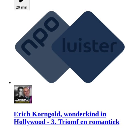
29 min
Erich Korngold, wonderkind in
Hollywood - 3. Triomf en romantiek