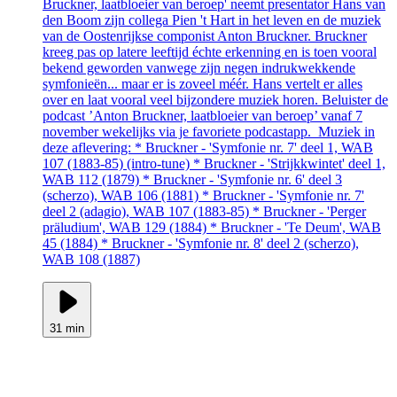
Bruckner, laatbloeier van beroep' neemt presentator Hans van
den Boom zijn collega Pien 't Hart in het leven en de muziek
van de Oostenrijkse componist Anton Bruckner. Bruckner
kreeg pas op latere leeftijd échte erkenning en is toen vooral
bekend geworden vanwege zijn negen indrukwekkende
symfonieën... maar er is zoveel méér. Hans vertelt er alles
over en laat vooral veel bijzondere muziek horen. Beluister de
podcast ’Anton Bruckner, laatbloeier van beroep’ vanaf 7
november wekelijks via je favoriete podcastapp. Muziek in
deze aflevering: * Bruckner - 'Symfonie nr. 7' deel 1, WAB
107 (1883-85) (intro-tune) * Bruckner - 'Strijkkwintet' deel 1,
WAB 112 (1879) * Bruckner - 'Symfonie nr. 6' deel 3
(scherzo), WAB 106 (1881) * Bruckner - 'Symfonie nr. 7'
deel 2 (adagio), WAB 107 (1883-85) * Bruckner - 'Perger
präludium', WAB 129 (1884) * Bruckner - 'Te Deum', WAB
45 (1884) * Bruckner - 'Symfonie nr. 8' deel 2 (scherzo),
WAB 108 (1887)
31 min