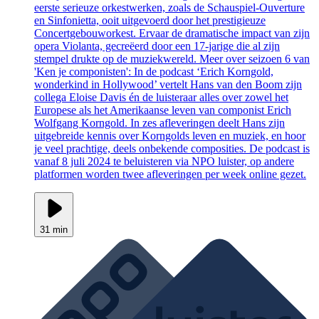
eerste serieuze orkestwerken, zoals de Schauspiel-Ouverture
en Sinfonietta, ooit uitgevoerd door het prestigieuze
Concertgebouworkest. Ervaar de dramatische impact van zijn
opera Violanta, gecreëerd door een 17-jarige die al zijn
stempel drukte op de muziekwereld. Meer over seizoen 6 van
'Ken je componisten': In de podcast ‘Erich Korngold,
wonderkind in Hollywood’ vertelt Hans van den Boom zijn
collega Eloise Davis én de luisteraar alles over zowel het
Europese als het Amerikaanse leven van componist Erich
Wolfgang Korngold. In zes afleveringen deelt Hans zijn
uitgebreide kennis over Korngolds leven en muziek, en hoor
je veel prachtige, deels onbekende composities. De podcast is
vanaf 8 juli 2024 te beluisteren via NPO luister, op andere
platformen worden twee afleveringen per week online gezet.
31 min