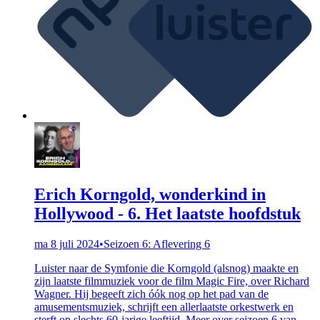
Erich Korngold, wonderkind in
Hollywood - 6. Het laatste hoofdstuk
ma 8 juli 2024
•
Seizoen 6: Aflevering 6
Luister naar de Symfonie die Korngold (alsnog) maakte en
zijn laatste filmmuziek voor de film Magic Fire, over Richard
Wagner. Hij begeeft zich óók nog op het pad van de
amusementsmuziek, schrijft een allerlaatste orkestwerk en
sterft op slechts 60-jarige leeftijd. Meer over seizoen 6 van