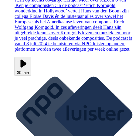
'Ken je componisten': In de podcast ‘Erich Korngold,
wonderkind in Hollywood’ vertelt Hans van den Boom zijn
collega Eloise Davis én de luisteraar alles over zowel het
Europese als het Amerikaanse leven van componist Erich
Wolfgang Korngold. In zes afleveringen deelt Hans zijn
uitgebreide kennis over Korngolds leven en muziek, en hoor
je veel prachtige, deels onbekende composities. De podcast is
vanaf 8 juli 2024 te beluisteren via NPO luister, op andere
platformen worden twee afleveringen per week online gezet.
30 min