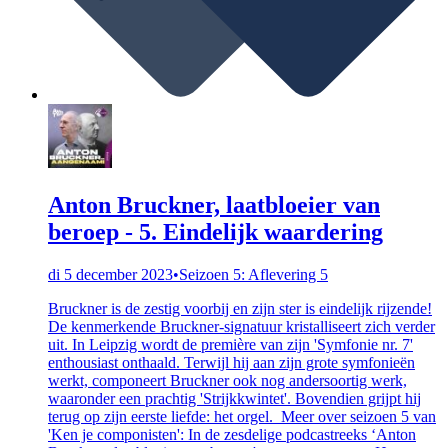
Anton Bruckner, laatbloeier van
beroep - 5. Eindelijk waardering
di 5 december 2023
•
Seizoen 5: Aflevering 5
Bruckner is de zestig voorbij en zijn ster is eindelijk rijzende!
De kenmerkende Bruckner-signatuur kristalliseert zich verder
uit. In Leipzig wordt de première van zijn 'Symfonie nr. 7'
enthousiast onthaald. Terwijl hij aan zijn grote symfonieën
werkt, componeert Bruckner ook nog andersoortig werk,
waaronder een prachtig 'Strijkkwintet'. Bovendien grijpt hij
terug op zijn eerste liefde: het orgel. Meer over seizoen 5 van
'Ken je componisten': In de zesdelige podcastreeks ‘Anton