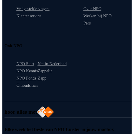
Veelgestelde vragen
Over NPO
Klantenservice
Werken bij NPO
Pers
Ook NPO
NPO Start
Net in Nederland
NPO Kennis
Zappelin
NPO Fonds
Zapp
Ombudsman
hoor alles met
Elke week het beste van NPO Luister in jouw mailbox