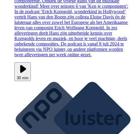
componeerde. Ontdek de vroege glans van dit muzikale
wonderkind! Meer over seizoen 6 van 'Ken je componisten':
In de podcast ‘Erich Korngold, wonderkind in Hollywood’
vertelt Hans van den Boom zijn collega Eloise Davis én de
luisteraar alles over zowel het Europese als het Amerikaanse
leven van componist Erich Wolfgang Korngold. In zes
afleveringen deelt Hans zijn uitgebreide kennis over
Korngolds leven en muziek, en hoor je veel prachtige, deels
onbekende composities. De podcast is vanaf 8 juli 2024 te
beluisteren via NPO luister, op andere platformen worden
twee afleveringen per week online gezet.
30 min