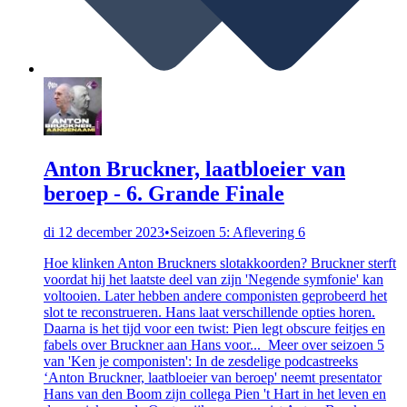
Anton Bruckner, laatbloeier van
beroep - 6. Grande Finale
di 12 december 2023
•
Seizoen 5: Aflevering 6
Hoe klinken Anton Bruckners slotakkoorden? Bruckner sterft
voordat hij het laatste deel van zijn 'Negende symfonie' kan
voltooien. Later hebben andere componisten geprobeerd het
slot te reconstrueren. Hans laat verschillende opties horen.
Daarna is het tijd voor een twist: Pien legt obscure feitjes en
fabels over Bruckner aan Hans voor... Meer over seizoen 5
van 'Ken je componisten': In de zesdelige podcastreeks
‘Anton Bruckner, laatbloeier van beroep' neemt presentator
Hans van den Boom zijn collega Pien 't Hart in het leven en