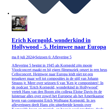
Erich Korngold, wonderkind in
Hollywood - 5. Heimwee naar Europa
ma 8 juli 2024
•
Seizoen 6: Aflevering 5
Aflevering 5 begint in 1945 als Korngold zijn mooie
Vioolconcert maakt en hij eigen filmmuziek omzet in een heus
Celloconcert. Heimwee naar Europa leidt níet tot een
terugkeer maar wél tot composities in de stijl van Johann
Strauss jr. Meer over seizoen 6 van 'Ken je componisten': In
de podcast ‘Erich Korngold, wonderkind in Hollywood’
vertelt Hans van den Boom zijn collega Eloise Davis én de
luisteraar alles over zowel het Europese als het Amerikaanse
leven van componist Erich Wolfgang Korngold. In zes
afleveringen deelt Hans zijn uitgebreide kennis over