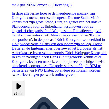
ma 8 juli 2024
•
Seizoen 6: Aflevering 3
In deze aflevering hoor je de meeslepende muziek van
Korngolds meest succesvolle opera, Die tote Stadt. Maak
kennis met zijn grote liefde, Luzi, en geniet van het unieke
Pianoconcert voor de linkerhand, geschreven voor de
legendarische pianist Paul Wittgenstein. Een aflevering vol
hartstocht en virtuositeit! Meer over seizoen 6 van 'Ken je
componisten': In de podcast ‘Erich Korngold, wonderkind in
Hollywood’ vertelt Hans van den Boom zijn collega Eloise
Davis én de luisteraar alles over zowel het Europese als het
Amerikaanse leven van componist Erich Wolfgang Korngold.
In zes afleveringen deelt Hans zijn uitgebreide kennis over
Korngolds leven en muziek, en hoor je veel prachtige, deels
onbekende composities. De podcast is vanaf 8 juli 2024 te
beluisteren via NPO luister, op andere platformen worden
twee afleveringen per week online gezet.
29 min