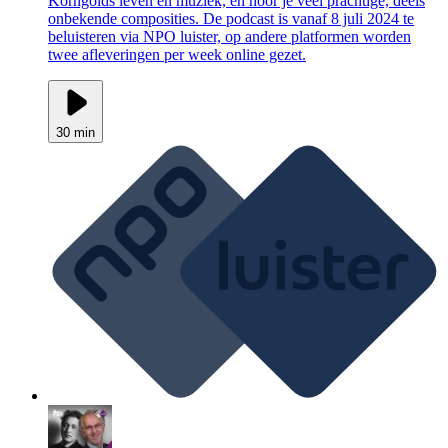
Korngolds leven en muziek, en hoor je veel prachtige, deels
onbekende composities. De podcast is vanaf 8 juli 2024 te
beluisteren via NPO luister, op andere platformen worden
twee afleveringen per week online gezet.
30 min