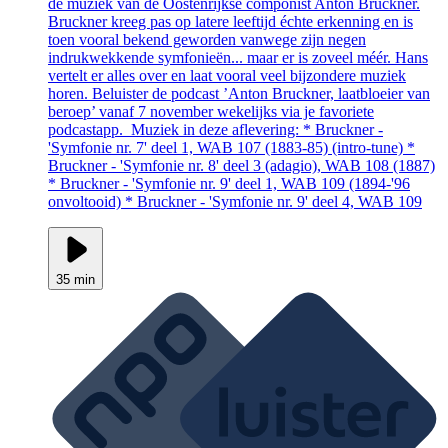
de muziek van de Oostenrijkse componist Anton Bruckner.
Bruckner kreeg pas op latere leeftijd échte erkenning en is
toen vooral bekend geworden vanwege zijn negen
indrukwekkende symfonieën... maar er is zoveel méér. Hans
vertelt er alles over en laat vooral veel bijzondere muziek
horen. Beluister de podcast ’Anton Bruckner, laatbloeier van
beroep’ vanaf 7 november wekelijks via je favoriete
podcastapp. Muziek in deze aflevering: * Bruckner -
'Symfonie nr. 7' deel 1, WAB 107 (1883-85) (intro-tune) *
Bruckner - 'Symfonie nr. 8' deel 3 (adagio), WAB 108 (1887)
* Bruckner - 'Symfonie nr. 9' deel 1, WAB 109 (1894-'96
onvoltooid) * Bruckner - 'Symfonie nr. 9' deel 4, WAB 109
35 min