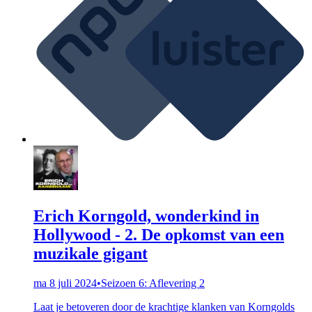
Erich Korngold, wonderkind in
Hollywood - 2. De opkomst van een
muzikale gigant
ma 8 juli 2024
•
Seizoen 6: Aflevering 2
Laat je betoveren door de krachtige klanken van Korngolds