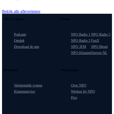
Bekijk alle afleveringen
NPO Luister
Radio
Podcasts
NPO Radio 1
NPO Radio 5
Ontdek
NPO Radio 2
FunX
Download de app
NPO 3FM
NPO Blend
NPO Klassiek
Sterren NL
Praktisch
Organisatie
Veelgestelde vragen
Over NPO
Klantenservice
Werken bij NPO
Pers