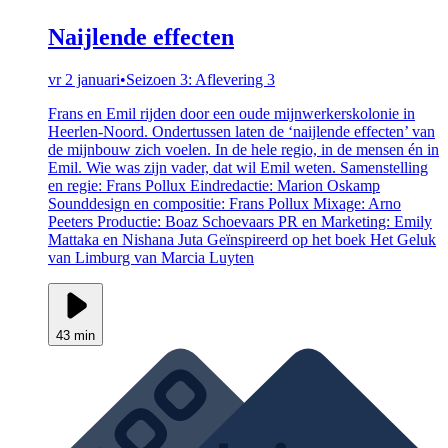
Naijlende effecten
vr 2 januari
•
Seizoen 3: Aflevering 3
Frans en Emil rijden door een oude mijnwerkerskolonie in
Heerlen-Noord. Ondertussen laten de ‘naijlende effecten’ van
de mijnbouw zich voelen. In de hele regio, in de mensen én in
Emil. Wie was zijn vader, dat wil Emil weten. Samenstelling
en regie: Frans Pollux Eindredactie: Marion Oskamp
Sounddesign en compositie: Frans Pollux Mixage: Arno
Peeters Productie: Boaz Schoevaars PR en Marketing: Emily
Mattaka en Nishana Juta Geïnspireerd op het boek Het Geluk
van Limburg van Marcia Luyten
43 min