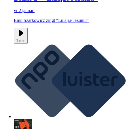
vr 2 januari
Emil Szarkowicz zingt "Lulajze Jezuniu"
1 min