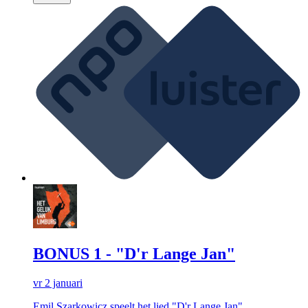
BONUS 1 - "D'r Lange Jan"
vr 2 januari
Emil Szarkowicz speelt het lied "D'r Lange Jan"