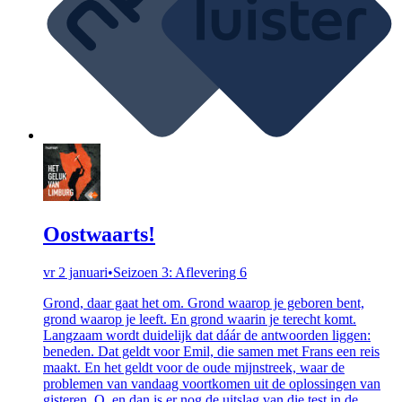
Oostwaarts!
vr 2 januari
•
Seizoen 3: Aflevering 6
Grond, daar gaat het om. Grond waarop je geboren bent,
grond waarop je leeft. En grond waarin je terecht komt.
Langzaam wordt duidelijk dat dáár de antwoorden liggen:
beneden. Dat geldt voor Emil, die samen met Frans een reis
maakt. En het geldt voor de oude mijnstreek, waar de
problemen van vandaag voortkomen uit de oplossingen van
gisteren. O, en dan is er nog de uitslag van die test in de