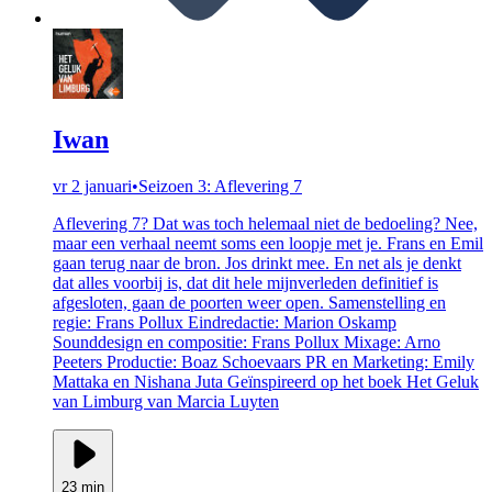
Iwan
vr 2 januari
•
Seizoen 3: Aflevering 7
Aflevering 7? Dat was toch helemaal niet de bedoeling? Nee,
maar een verhaal neemt soms een loopje met je. Frans en Emil
gaan terug naar de bron. Jos drinkt mee. En net als je denkt
dat alles voorbij is, dat dit hele mijnverleden definitief is
afgesloten, gaan de poorten weer open. Samenstelling en
regie: Frans Pollux Eindredactie: Marion Oskamp
Sounddesign en compositie: Frans Pollux Mixage: Arno
Peeters Productie: Boaz Schoevaars PR en Marketing: Emily
Mattaka en Nishana Juta Geïnspireerd op het boek Het Geluk
van Limburg van Marcia Luyten
23 min