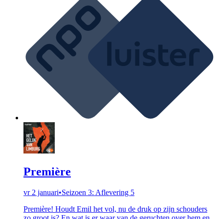
Première
vr 2 januari
•
Seizoen 3: Aflevering 5
Première! Houdt Emil het vol, nu de druk op zijn schouders
zo groot is? En wat is er waar van de geruchten over hem en