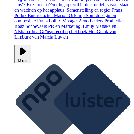
‘Jos’? Er zit maar één ding op: vol in de spotlights gaan staan
en wachten op het applaus. Samenstelling en regie: Frans
Pollux Eindredactie: Marion Oskamp Sounddesign en
compositie: Frans Pollux Mixage: Arno Peeters Productie:
Boaz Schoevaars PR en Marketing: Emily Mattaka en
Nishana Juta Geïnspireerd op het boek Het Geluk van
Limburg van Marcia Luyten
43 min