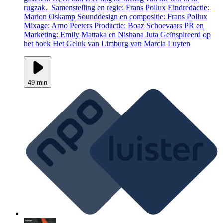
rugzak. Samenstelling en regie: Frans Pollux Eindredactie:
Marion Oskamp Sounddesign en compositie: Frans Pollux
Mixage: Arno Peeters Productie: Boaz Schoevaars PR en
Marketing: Emily Mattaka en Nishana Juta Geïnspireerd op
het boek Het Geluk van Limburg van Marcia Luyten
49 min