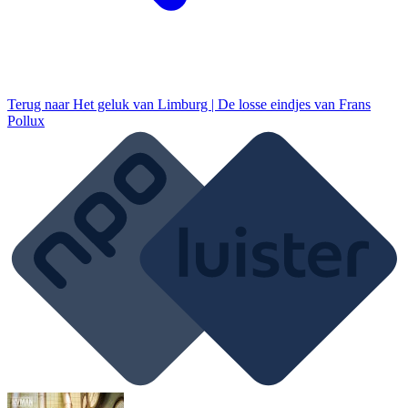
Terug naar
Het geluk van Limburg | De losse eindjes van Frans
Pollux