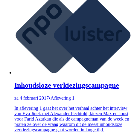
Inhoudsloze verkiezingscampagne
za 4 februari 2017
•
Aflevering 1
In aflevering 1 gaat het over het verhaal achter het interview
van Eva Jinek met Alexander Pechtold, kiezen Max en Joost
voor Farid Azarkan die als dé campagneman van de week en
praten ze over de vraag waarom dit de meest inhoudsloze
verkiezingscampagne gaat worden in lange tijd.