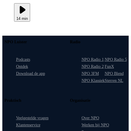
14 min
NPO Luister
Radio
Podcasts
NPO Radio 1
NPO Radio 5
Ontdek
NPO Radio 2
FunX
Download de app
NPO 3FM
NPO Blend
NPO Klassiek
Sterren NL
Praktisch
Organisatie
Veelgestelde vragen
Over NPO
Klantenservice
Werken bij NPO