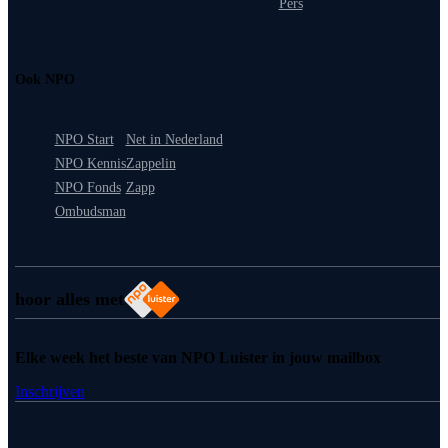
Pers
Ook NPO
NPO Start
Net in Nederland
NPO Kennis
Zappelin
NPO Fonds
Zapp
Ombudsman
hoor alles met
Elke week het beste van NPO Luister in jouw mailbox
Inschrijven