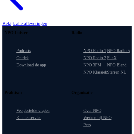
Bekijk alle afleveringen
NPO Luister
Radio
Podcasts
NPO Radio 1
NPO Radio 5
Ontdek
NPO Radio 2
FunX
Download de app
NPO 3FM
NPO Blend
NPO Klassiek
Sterren NL
Praktisch
Organisatie
Veelgestelde vragen
Over NPO
Klantenservice
Werken bij NPO
Pers