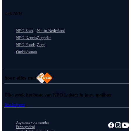
Ook NPO
NPO Start
Net in Nederland
NPO Kennis
Zappelin
NPO Fonds
Zapp
Ombudsman
hoor alles met
Elke week het beste van NPO Luister in jouw mailbox
Inschrijven
Algemene voorwaarden
Privacybeleid