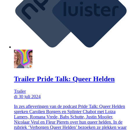
Trailer Pride Talk: Queer Helden
Trailer
di 30 juli 2024
In zes afleveringen van de podcast Pride Talk: Queer Helden
spreken Carolien Borgers en Splinter Chabot met Loiza
Lamers, Romana Vrede, Babs Schutte, Justin Mooijer,
Nicolaar Veul en Fleur Pierets over hun queer helden. In de
rubriek ‘Verborgen Queer Helden’ bezoeken ze plekken waar