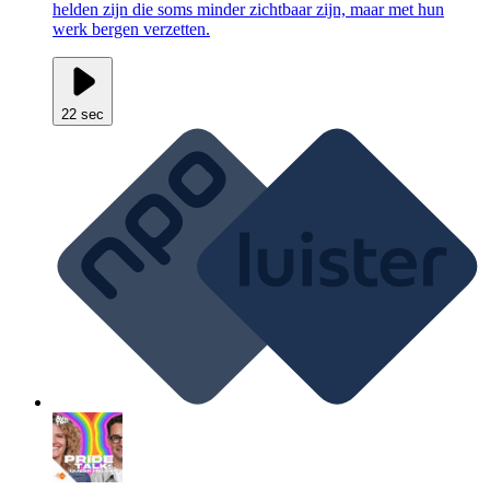
helden zijn die soms minder zichtbaar zijn, maar met hun
werk bergen verzetten.
22 sec