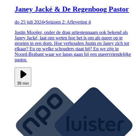
Janey Jacké & De Regenboog Pastor
do 25 juli 2024
•
Seizoen 2: Aflevering 4
Justin Mooijer, onder de drag artiestennaam ook bekend als
Janey Jacké, laat ons weten hoe het is om als queer op te
groeien in een dorp. Hoe verhouden Justin en Janey zich tot
elkaar? En op welke schouders staat hij? En we zijn in
Noord-Brabant waar we langs gaan bij een queervriendelijke
pastor.
39 min