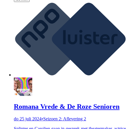
Romana Vrede & De Roze Senioren
do 25 juli 2024
•
Seizoen 2: Aflevering 2
Splinter en Carolien gaan in gesprek met theatermaker, actrice