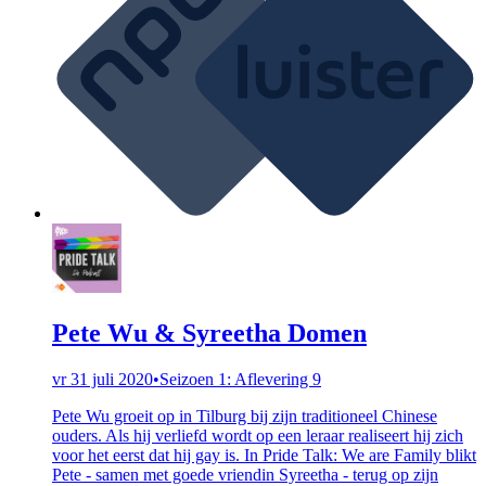
Pete Wu & Syreetha Domen
vr 31 juli 2020
•
Seizoen 1: Aflevering 9
Pete Wu groeit op in Tilburg bij zijn traditioneel Chinese
ouders. Als hij verliefd wordt op een leraar realiseert hij zich
voor het eerst dat hij gay is. In Pride Talk: We are Family blikt
Pete - samen met goede vriendin Syreetha - terug op zijn