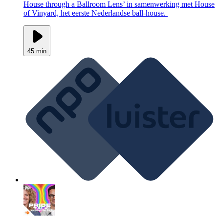
House through a Ballroom Lens’ in samenwerking met House
of Vinyard, het eerste Nederlandse ball-house.
45 min