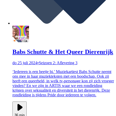
Babs Schutte & Het Queer Dierenrijk
do 25 juli 2024
•
Seizoen 2: Aflevering 3
‘Iedereen is een beetje bi.’ Muziekartiest Babs Schutte neemt
ons mee in haar muziekteksten met een boodschap. Ook zij
heeft een queerheld, in welk tv-personage kon zij zich vroeger
vinden? En we zijn in ARTIS waar we een rondleiding
krijgen over seksualiteit en diversiteit in het dierenrijk. Deze
rondleiding is tijdens Pride door iedereen te volgen.
36 min