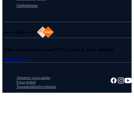
Ombudsman
hoor alles met
Elke week het beste van NPO Luister in jouw mailbox
Inschrijven
Algemene voorwaarden
Privacybeleid
Toegankelijkheidsverklaring