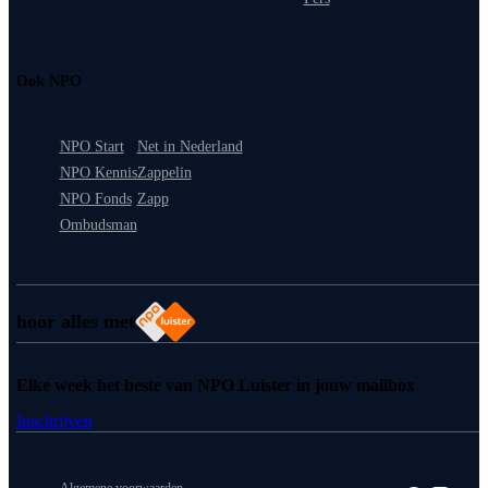
Ook NPO
NPO Start
Net in Nederland
NPO Kennis
Zappelin
NPO Fonds
Zapp
Ombudsman
hoor alles met
Elke week het beste van NPO Luister in jouw mailbox
Inschrijven