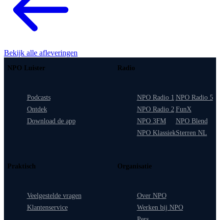
Bekijk alle afleveringen
NPO Luister
Radio
Podcasts
NPO Radio 1
NPO Radio 5
Ontdek
NPO Radio 2
FunX
Download de app
NPO 3FM
NPO Blend
NPO Klassiek
Sterren NL
Praktisch
Organisatie
Veelgestelde vragen
Over NPO
Klantenservice
Werken bij NPO
Pers