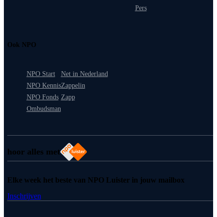
Pers
Ook NPO
NPO Start
Net in Nederland
NPO Kennis
Zappelin
NPO Fonds
Zapp
Ombudsman
hoor alles met
Elke week het beste van NPO Luister in jouw mailbox
Inschrijven