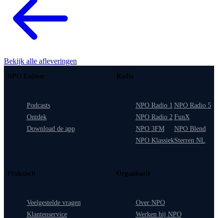
Bekijk alle afleveringen
NPO Luister
Radio
Podcasts
NPO Radio 1
NPO Radio 5
Ontdek
NPO Radio 2
FunX
Download de app
NPO 3FM
NPO Blend
NPO Klassiek
Sterren NL
Praktisch
Organisatie
Veelgestelde vragen
Over NPO
Klantenservice
Werken bij NPO