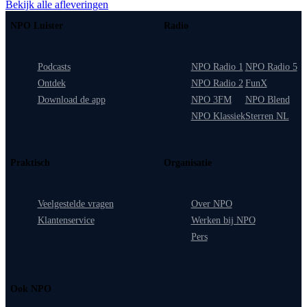
Bekijk alle afleveringen
NPO Luister
Radio
Podcasts
NPO Radio 1
NPO Radio 5
Ontdek
NPO Radio 2
FunX
Download de app
NPO 3FM
NPO Blend
NPO Klassiek
Sterren NL
Praktisch
Organisatie
Veelgestelde vragen
Over NPO
Klantenservice
Werken bij NPO
Pers
Ook NPO