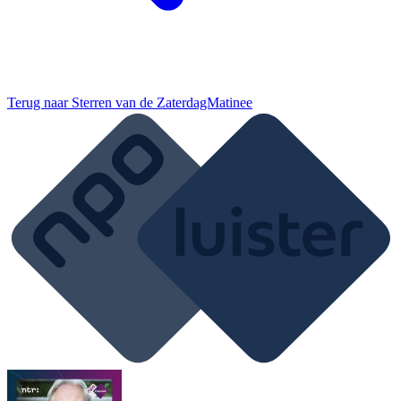
Terug naar
Sterren van de ZaterdagMatinee