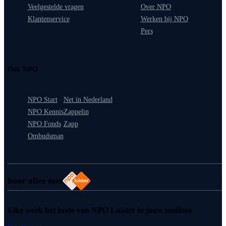
Veelgestelde vragen
Over NPO
Klantenservice
Werken bij NPO
Pers
Ook NPO
NPO Start
Net in Nederland
NPO Kennis
Zappelin
NPO Fonds
Zapp
Ombudsman
hoor alles met
Elke week het beste van NPO Luister in jouw mailbox