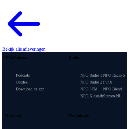
Bekijk alle afleveringen
NPO Luister
Radio
Podcasts
NPO Radio 1
NPO Radio 5
Ontdek
NPO Radio 2
FunX
Download de app
NPO 3FM
NPO Blend
NPO Klassiek
Sterren NL
Praktisch
Organisatie