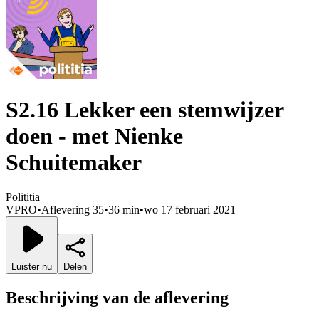
S2.16 Lekker een stemwijzer
doen - met Nienke
Schuitemaker
Polititia
VPRO
•
Aflevering 35
•
36 min
•
wo 17 februari 2021
Luister nu
Delen
Beschrijving van de aflevering