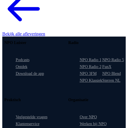
Bekijk alle afleveringen
NPO Luister
Radio
Podcasts
NPO Radio 1
NPO Radio 5
Ontdek
NPO Radio 2
FunX
Download de app
NPO 3FM
NPO Blend
NPO Klassiek
Sterren NL
Praktisch
Organisatie
Veelgestelde vragen
Over NPO
Klantenservice
Werken bij NPO