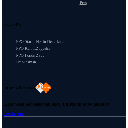
Pers
Ook NPO
NPO Start
Net in Nederland
NPO Kennis
Zappelin
NPO Fonds
Zapp
Ombudsman
hoor alles met
Elke week het beste van NPO Luister in jouw mailbox
Inschrijven