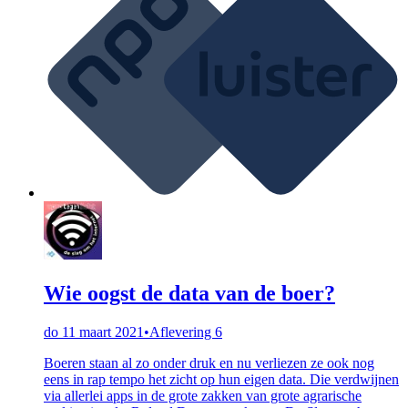
Wie oogst de data van de boer?
do 11 maart 2021
•
Aflevering 6
Boeren staan al zo onder druk en nu verliezen ze ook nog
eens in rap tempo het zicht op hun eigen data. Die verdwijnen
via allerlei apps in de grote zakken van grote agrarische