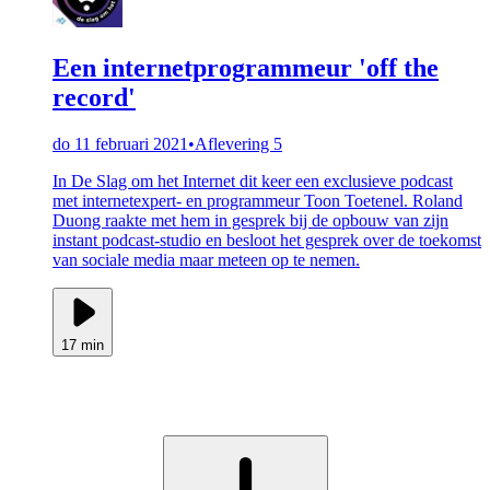
Een internetprogrammeur 'off the
record'
do 11 februari 2021
•
Aflevering 5
In De Slag om het Internet dit keer een exclusieve podcast
met internetexpert- en programmeur Toon Toetenel. Roland
Duong raakte met hem in gesprek bij de opbouw van zijn
instant podcast-studio en besloot het gesprek over de toekomst
van sociale media maar meteen op te nemen.
17 min