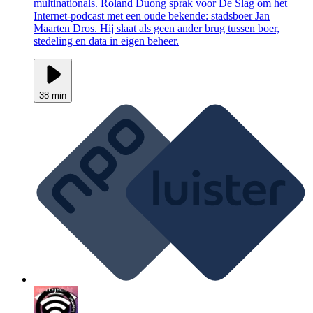
multinationals. Roland Duong sprak voor De Slag om het
Internet-podcast met een oude bekende: stadsboer Jan
Maarten Dros. Hij slaat als geen ander brug tussen boer,
stedeling en data in eigen beheer.
38 min