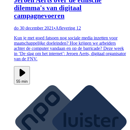
dilemma's van digitaal
campagnevoeren
do 30 december 2021
•
Aflevering 12
Kun je met goed fatsoen nog sociale media inzetten voor
maatschappelijke doeleinden? Hoe krijgen we arbeiders
achter de computer vandaan en op de barricade? Deze week
in ‘De slag om het internet’: Jeroen Aerts, digitaal organisator
van de FNV.
55 min