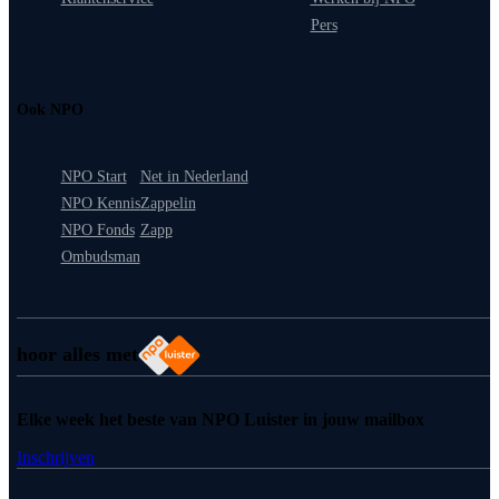
Pers
Ook NPO
NPO Start
Net in Nederland
NPO Kennis
Zappelin
NPO Fonds
Zapp
Ombudsman
hoor alles met
Elke week het beste van NPO Luister in jouw mailbox
Inschrijven