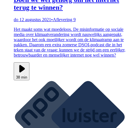
terug te winnen?
do 12 augustus 2021
•
Aflevering 9
Het maakt soms wat moedeloos. De misinformatie op sociale
media over klimaatverandering wordt nauwelijks aangepakt,
waardoor het ook moeilijker wordt om de klimaatramp aan te
pakken. Daarom een extra zomerse DSOI-podcast die in het
teken staat van de vraag: kunnen we de strijd om een eerlijker,
betrouwbaarder en menselijker internet nog wel winnen?
38 min