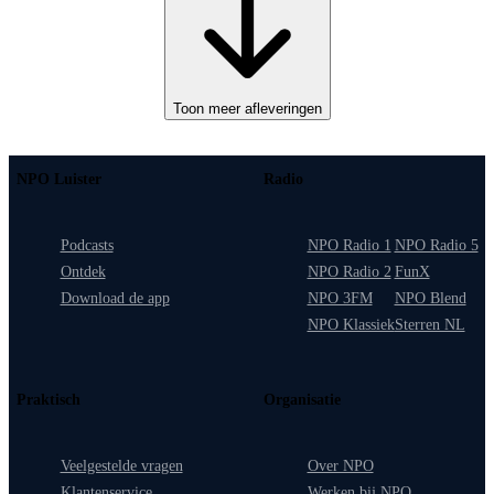
Toon meer afleveringen
NPO Luister
Radio
Podcasts
NPO Radio 1
NPO Radio 5
Ontdek
NPO Radio 2
FunX
Download de app
NPO 3FM
NPO Blend
NPO Klassiek
Sterren NL
Praktisch
Organisatie
Veelgestelde vragen
Over NPO
Klantenservice
Werken bij NPO