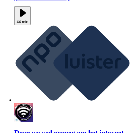
44 min
Doen we wel genoeg om het internet