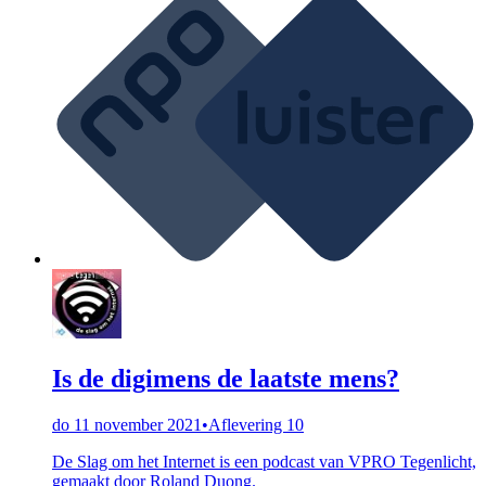
Is de digimens de laatste mens?
do 11 november 2021
•
Aflevering 10
De Slag om het Internet is een podcast van VPRO Tegenlicht,
gemaakt door Roland Duong.