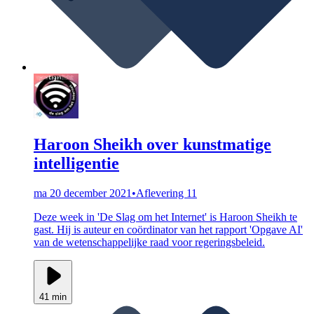
Haroon Sheikh over kunstmatige
intelligentie
ma 20 december 2021
•
Aflevering 11
Deze week in 'De Slag om het Internet' is Haroon Sheikh te
gast. Hij is auteur en coördinator van het rapport 'Opgave AI'
van de wetenschappelijke raad voor regeringsbeleid.
41 min