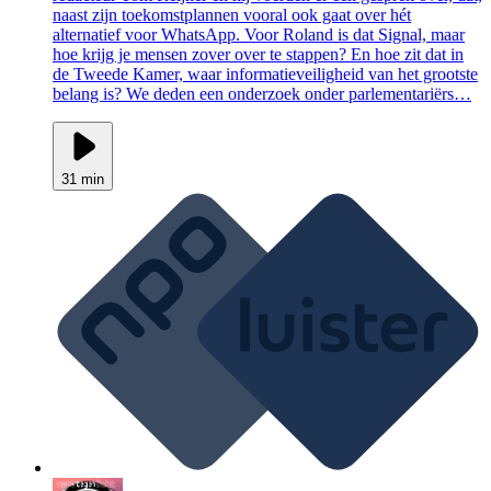
naast zijn toekomstplannen vooral ook gaat over hét
alternatief voor WhatsApp. Voor Roland is dat Signal, maar
hoe krijg je mensen zover over te stappen? En hoe zit dat in
de Tweede Kamer, waar informatieveiligheid van het grootste
belang is? We deden een onderzoek onder parlementariërs…
31 min