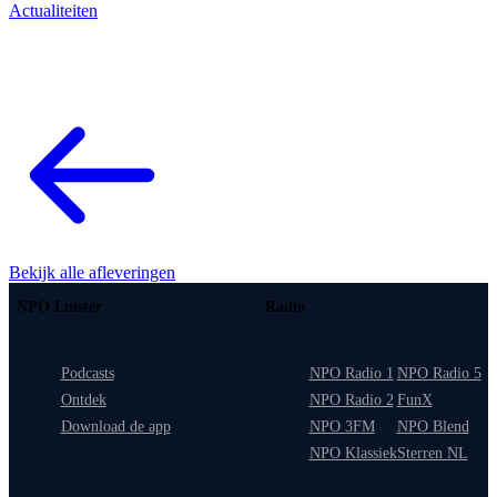
Actualiteiten
Bekijk alle afleveringen
NPO Luister
Radio
Podcasts
NPO Radio 1
NPO Radio 5
Ontdek
NPO Radio 2
FunX
Download de app
NPO 3FM
NPO Blend
NPO Klassiek
Sterren NL