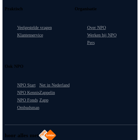
Praktisch
Organisatie
Veelgestelde vragen
Over NPO
Klantenservice
Werken bij NPO
Pers
Ook NPO
NPO Start
Net in Nederland
NPO Kennis
Zappelin
NPO Fonds
Zapp
Ombudsman
hoor alles met