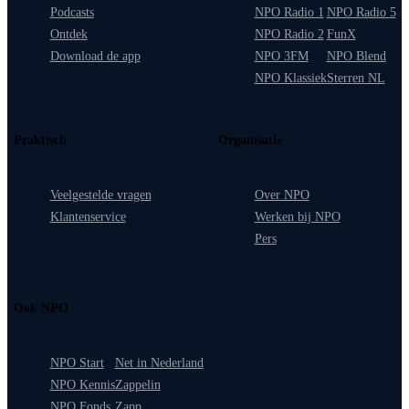
Podcasts
NPO Radio 1
NPO Radio 5
Ontdek
NPO Radio 2
FunX
Download de app
NPO 3FM
NPO Blend
NPO Klassiek
Sterren NL
Praktisch
Organisatie
Veelgestelde vragen
Over NPO
Klantenservice
Werken bij NPO
Pers
Ook NPO
NPO Start
Net in Nederland
NPO Kennis
Zappelin
NPO Fonds
Zapp